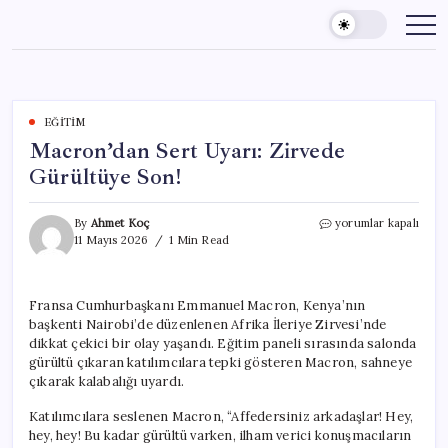
Skip
to
content
EĞITIM
Macron’dan Sert Uyarı: Zirvede
Gürültüye Son!
Macron’dan
By
Ahmet Koç
yorumlar kapalı
Sert
11 Mayıs 2026
1 Min Read
Uyarı:
Zirvede
Gürültüye
Fransa Cumhurbaşkanı Emmanuel Macron, Kenya’nın
Son!
başkenti Nairobi’de düzenlenen Afrika İleriye Zirvesi’nde
için
dikkat çekici bir olay yaşandı. Eğitim paneli sırasında salonda
gürültü çıkaran katılımcılara tepki gösteren Macron, sahneye
çıkarak kalabalığı uyardı.
Katılımcılara seslenen Macron, “Affedersiniz arkadaşlar! Hey,
hey, hey! Bu kadar gürültü varken, ilham verici konuşmacıların