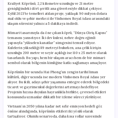
Kraliyet Köprüsü, 2,2 kilometre uzunluğu ve 21 metre
genişliğindeki dört şeritli ana güvertesiyle dikkat çekiyor.
Eylül 2023’te temelleri atılan proje, yaklaşık 90 milyon dolara
mal oldu ve şehir merkezi ile Vinhomes Royal Adası arasındaki
ulaşım süresini yalnızca 5 dakikaya indirdi.
Mimari tasarımıyla da öne çıkan köprü, “Dünya Giriş Kapısı”
temasını yansıtıyor. İki dev kulesi, nehre doğru eğimli
yapısıyla “yükselen kanatlar” simgesini temsil ediyor.
Kulelerin yüksekliği 89 metreyi bulurken, ana çelik kirişin
uzunluğu 200 metre ve seyir açıklığı ise 110 x 25 metre olarak
tasarlandı. Bu yapı, hem bir ulaşım aracı hem de bir mimari
sembol olarak bölgenin kimliğine katkı sağlamayı amaçlıyor.
Köprünün bir ucunda Hai Phong’un zengin tarihi liman
kültürü, diğer ucunda ise modern Vinhomes Royal Adası yer
alıyor. Bu ikili, adayı şehir yaşamına entegre ederek bölgedeki
ticaret ve gayrimenkul değerlerini artırmayı hedefliyor.
Projenin hızına duyulan hayranlıkla birlikte, çevresel etkileri
konusunda uzmanlar dikkatli bir izleme süreci yürütüyor.
Vietnam’ın 2050 yılına kadar net sıfır emisyon hedefi göz
önüne alındığında, köprünün etkileri iki yönlü olarak
tartışılıyor. Olumlu senaryoda, daha kısa yollar sayesinde