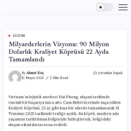
Skip
to
content
EĞITIM
Milyarderlerin Vizyonu: 90 Milyon
Dolarlık Kraliyet Köprüsü 22 Ayda
Tamamlandı
Milyarderlerin
By
Ahmet Koç
yorumlar kapalı
Vizyonu:
12 Mayıs 2026
2 Min Read
90
Milyon
Dolarlık
Vietnam’ın lojistik merkezi Hai Phong, ulaşım tarihinde
Kraliyet
önemli bir başarıya imza attı. Cam Nehri üzerinde inşa edilen
Köprüsü
22
Kraliyet Köprüsü, 22 ay gibi kısa bir sürede tamamlanarak 15
Ayda
Temmuz 2025 tarihinde trafiğe açıldı. Bu köprü, modern ada
Tamamlandı
yaşamını tarihi liman bölgesiyle birleştirerek, bölgedeki
için
ulaşım sıkıntılarını sona erdirdi.