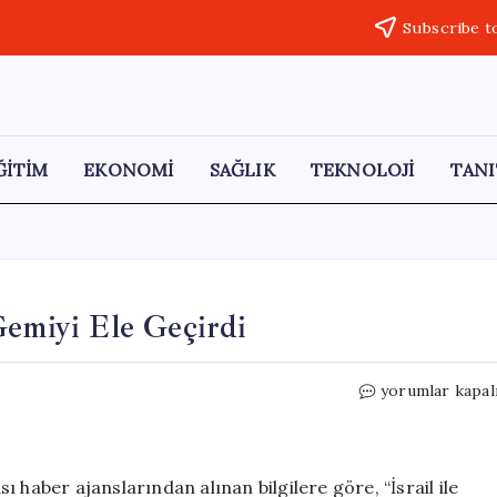
Subscribe t
ĞİTİM
EKONOMİ
SAĞLIK
TEKNOLOJİ
TANI
i Gemiyi Ele Geçirdi
İran,
yorumlar kapal
İsrail
ile
İlgili
İki
 haber ajanslarından alınan bilgilere göre, “İsrail ile