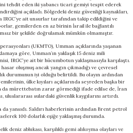
Ticari
ini tehdit eden iki yabancı ticari gemiyi tespit ederek
Gemiyi
dirdiğini açıkladı. Bölgedeki deniz güvenliği kaynakları,
Ele
IRGC’ye ait unsurlar tarafından takip edildiğini ve
Geçirdi
orlar, gemilerden en az birinin İsrail ile bağlantılı
için
ağımsız bir şekilde doğrulamak mümkün olmamıştır.
et Operasyonları (UKMTO), Umman açıklarında yaşanan
Açıklamaya göre, Umman’ın yaklaşık 15 deniz mili
si, IRGC’ye ait bir hücumbotun yaklaşmasıyla karşılaştı.
 hasar oluşmuş ancak yangın çıkmadığı ve çevresel
lık durumunun iyi olduğu belirtildi. Bu olayın ardından
gemilerinin, ülke kıyıları açıklarında seyreden başka bir
yda da mürettebatın zarar görmediği ifade edilse de, İran
ı, uluslararası sulardaki güvenlik kaygılarını artırdı.
na da yansıdı. Saldırı haberlerinin ardından Brent petrol
yükselerek 100 dolarlık eşiğe yaklaşmış durumda.
k deniz ablukası, karşılıklı gemi alıkoyma olayları ve