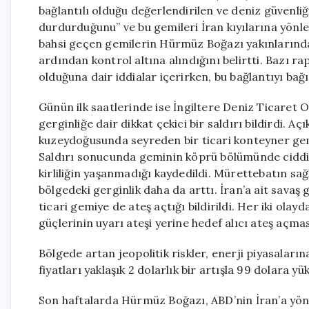
bağlantılı olduğu değerlendirilen ve deniz güvenliğ
durdurduğunu” ve bu gemileri İran kıyılarına yönlen
bahsi geçen gemilerin Hürmüz Boğazı yakınlarında 
ardından kontrol altına alındığını belirtti. Bazı rap
olduğuna dair iddialar içerirken, bu bağlantıyı b
Günün ilk saatlerinde ise İngiltere Deniz Ticar
gerginliğe dair dikkat çekici bir saldırı bildirdi. 
kuzeydoğusunda seyreden bir ticari konteyner gemi
Saldırı sonucunda geminin köprü bölümünde ciddi
kirliliğin yaşanmadığı kaydedildi. Mürettebatın sağ
bölgedeki gerginlik daha da arttı. İran’a ait savaş 
ticari gemiye de ateş açtığı bildirildi. Her iki ola
güçlerinin uyarı ateşi yerine hedef alıcı ateş açmas
Bölgede artan jeopolitik riskler, enerji piyasaları
fiyatları yaklaşık 2 dolarlık bir artışla 99 dolara 
Son haftalarda Hürmüz Boğazı, ABD’nin İran’a yöneli