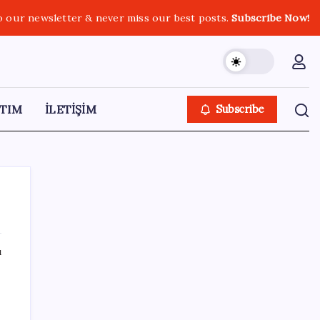
o our newsletter & never miss our best posts.
Subscribe Now!
TIM
İLETİŞİM
Subscribe
ı
SON YAZILAR
Porsche yöneticisinden Volkswagen’e
maliyetleri hızla düşürme çağrısı