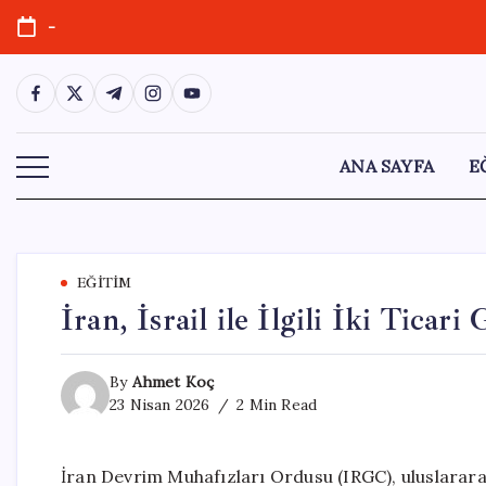
Skip
-
to
content
https://www.facebook.com/
https://twitter.com/
https://t.me/
https://www.instagram.com/
https://youtube.com/
ANA SAYFA
E
EĞITIM
İran, İsrail ile İlgili İki Ticar
By
Ahmet Koç
23 Nisan 2026
2 Min Read
İran Devrim Muhafızları Ordusu (IRGC), uluslararası