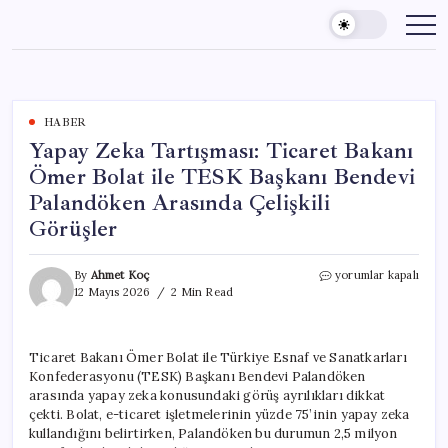
Skip
to
content
HABER
Yapay Zeka Tartışması: Ticaret Bakanı
Ömer Bolat ile TESK Başkanı Bendevi
Palandöken Arasında Çelişkili
Görüşler
Yapay
By
Ahmet Koç
yorumlar kapalı
Zeka
12 Mayıs 2026
2 Min Read
Tartışması:
Ticaret
Bakanı
Ticaret Bakanı Ömer Bolat ile Türkiye Esnaf ve Sanatkarları
Ömer
Konfederasyonu (TESK) Başkanı Bendevi Palandöken
Bolat
ile
arasında yapay zeka konusundaki görüş ayrılıkları dikkat
TESK
çekti. Bolat, e-ticaret işletmelerinin yüzde 75’inin yapay zeka
Başkanı
kullandığını belirtirken, Palandöken bu durumun 2,5 milyon
Bendevi