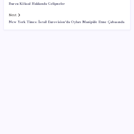
Burcu Köksal Hakkında Gelişmeler
Next
New York Times: İsrail Eurovision’da Oyları Manipüle Etme Çabasında
SON YAZILAR
Intel’den TSMC’ye Rakip Teknoloji: 2027’de Geliyor
‘Çerçeve yasa’ya bir tepki de Yeniden Refah’tan: ‘Ne
çerçevesi belli, ne de çerçevenin yasası’
Turknet İnternet Altyapısı Çöktü: İşte Resmi
Açıklama