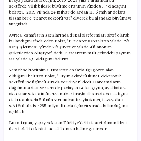
liraya yükselebileceğini, 2019-2025 yılları arasında bu
sektörde yıllık bileşik büyüme oranının yüzde 83,7 olacağını
belirtti. “2019 yılında 24 milyar dolardan 115,5 milyar dolara
ulaşan bir e-ticaret sektörü var,” diyerek bu alandaki büyümeyi
vurguladı.
Ayrıca, esnafların satışlarında dijital platformları aktif olarak
kullandığını ifade eden Bolat, “E-ticaret yapanların yüzde 75’i
satış işletmesi, yüzde 21’i şirket ve yüzde 4’ü anonim
şirketlerden oluşuyor,” dedi. E-ticaretin milli gelirdeki payının
ise yüzde 6,9 olduğunu belirtti.
Yemek sektörünün e-ticarette en fazla ilgi gören alan
olduğunu belirten Bolat, “Giyim sektörü ikinci, elektronik
sektörü ise üçüncü sırada yer alıyor,” dedi. Harcamaların
dağılımına dair verileri de paylaşan Bolat, giyim, ayakkabı ve
aksesuar sektörünün 428 milyar lirayla ilk sırada yer aldığını,
elektronik sektörünün 304 milyar lirayla ikinci, havayolları
sektörünün ise 285 milyar lirayla üçüncü sırada bulunduğunu
açıkladı.
Bu tartışma, yapay zekanın Türkiye’deki ticaret dinamikleri
üzerindeki etkisini merak konusu haline getiriyor.