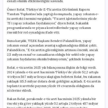
esnafı olumlu etkilemediğini savundu.
Palandöken
Arasında
Ömer Bolat, Türkiye’de E-Ticaretin Görünümü Raporu
Çelişkili
Tanıtım Toplantısı’nda yaptığı konuşmada, yapay zekanın e-
Görüşler
ticaretteki önemini vurguladı. “Ticaret işletmelerinin yüzde
için
75’i yapay zekadan faydalanıyor,” diyen Bolat, bakanlık
programlarında ve piyasa kontrollerinde yapay zekanın
önemli bir rol oynadığını ifade etti.
Buna karşılık, TESK Başkanı Bendevi Palandöken, yapay
zekanın esnaf açısından avantaj sağlamadığına dikkat çekti.
Palandöken, “E-ticaretin güvenliğinin artması önemli, ancak
2,5 milyon esnaf ve zanaatkarın olduğu bir sektörde yapay
zekanın faydalarını olumlu bulmuyorum,” şeklinde konuştu.
Bolat, e-ticaretin 2025 yılı bilançosuna ilişkin de bilgi verdi.
2024 yılında e-ticaret hacminin Türkiye’de yüzde 52,2 artışla
4 trilyon 567 milyar liraya ulaştığını belirten Bolat, bu rakamın
yaklaşık 115,5 milyar dolara denk geldiğini açıkladı. E-ticaretin
toplam ticaretteki payının yüzde 19 civarında olduğunu da
sözlerine ekledi.
Bakan Bolat, perakende e-ticaret hacminin 2025 yılında bir
önceki yıla göre yaklaşık yüzde 52 artışla 2 trilyon 457 milyar