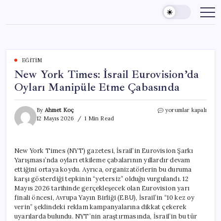
Skip
to
content
EĞITIM
New York Times: İsrail Eurovision’da
Oyları Manipüle Etme Çabasında
New
By
Ahmet Koç
yorumlar kapalı
York
12 Mayıs 2026
1 Min Read
Times:
İsrail
Eurovision’da
New York Times (NYT) gazetesi, İsrail’in Eurovision Şarkı
Oyları
Yarışması’nda oyları etkileme çabalarının yıllardır devam
Manipüle
Etme
ettiğini ortaya koydu. Ayrıca, organizatörlerin bu duruma
Çabasında
karşı gösterdiği tepkinin “yetersiz” olduğu vurgulandı. 12
için
Mayıs 2026 tarihinde gerçekleşecek olan Eurovision yarı
finali öncesi, Avrupa Yayın Birliği (EBU), İsrail’in “10 kez oy
verin” şeklindeki reklam kampanyalarına dikkat çekerek
uyarılarda bulundu. NYT’nin araştırmasında, İsrail’in bu tür