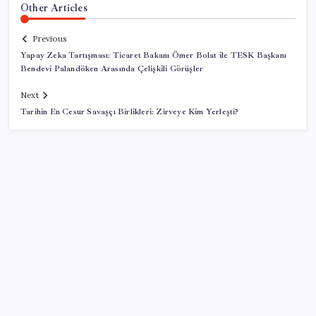
Other Articles
Previous
Yapay Zeka Tartışması: Ticaret Bakanı Ömer Bolat ile TESK Başkanı
Bendevi Palandöken Arasında Çelişkili Görüşler
Next
Tarihin En Cesur Savaşçı Birlikleri: Zirveye Kim Yerleşti?
SON YAZILAR
Trump: İran ile müzakere sessizce yürüyor