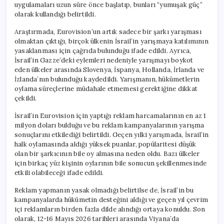
uygulamaları uzun süre önce başlatıp, bunları “yumuşak güç”
olarak kullandığı belirtildi.
Araştırmada, Eurovision’un artık sadece bir şarkı yarışması
olmaktan çıktığı, birçok ülkenin İsrail’in yarışmaya katılımının
yasaklanması için çağrıda bulunduğu ifade edildi. Ayrıca,
İsrail’in Gazze’deki eylemleri nedeniyle yarışmayı boykot
eden ülkeler arasında Slovenya, İspanya, Hollanda, İrlanda ve
İzlanda’nın bulunduğu kaydedildi. Yarışmanın, hükümetlerin
oylama süreçlerine müdahale etmemesi gerektiğine dikkat
çekildi.
İsrail’in Eurovision için yaptığı reklam harcamalarının en az 1
milyon doları bulduğu ve bu reklam kampanyalarının yarışma
sonuçlarını etkilediği belirtildi. Geçen yılki yarışmada, İsrail’in
halk oylamasında aldığı yüksek puanlar, popülaritesi düşük
olan bir şarkıcının bile oy almasına neden oldu. Bazı ülkeler
için birkaç yüz kişinin oylarının bile sonucun şekillenmesinde
etkili olabileceği ifade edildi.
Reklam yapmanın yasak olmadığı belirtilse de, İsrail’in bu
kampanyalarda hükümetin desteğini aldığı ve geçen yıl çevrim
içi reklamların birden fazla dilde alındığı ortaya konuldu. Son
olarak, 12-16 Mayıs 2026 tarihleri arasında Viyana’da