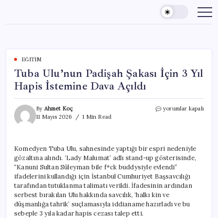
Skip
to
content
EĞITIM
Tuba Ulu’nun Padişah Şakası İçin 3 Yıl
Hapis İstemine Dava Açıldı
Tuba
By
Ahmet Koç
yorumlar kapalı
Ulu’nun
11 Mayıs 2026
1 Min Read
Padişah
Şakası
İçin
Komedyen Tuba Ulu, sahnesinde yaptığı bir espri nedeniyle
3
gözaltına alındı. ‘Lady Malumat’ adlı stand-up gösterisinde,
Yıl
Hapis
“Kanuni Sultan Süleyman bile f*ck buddysiyle evlendi”
İstemine
ifadelerini kullandığı için İstanbul Cumhuriyet Başsavcılığı
Dava
tarafından tutuklanma talimatı verildi. İfadesinin ardından
Açıldı
serbest bırakılan Ulu hakkında savcılık, ‘halkı kin ve
için
düşmanlığa tahrik’ suçlamasıyla iddianame hazırladı ve bu
sebeple 3 yıla kadar hapis cezası talep etti.