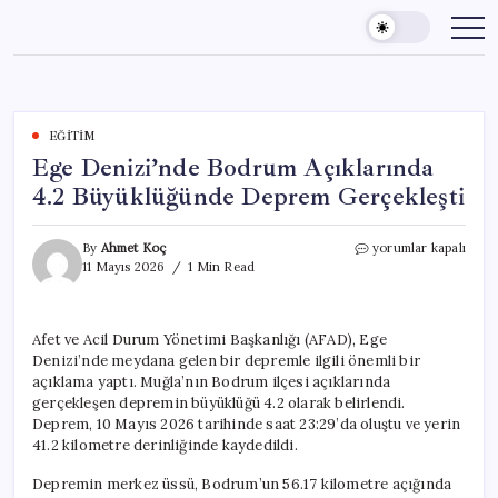
Skip
to
content
EĞITIM
Ege Denizi’nde Bodrum Açıklarında
4.2 Büyüklüğünde Deprem Gerçekleşti
Ege
By
Ahmet Koç
yorumlar kapalı
Denizi’nde
11 Mayıs 2026
1 Min Read
Bodrum
Açıklarında
4.2
Afet ve Acil Durum Yönetimi Başkanlığı (AFAD), Ege
Büyüklüğünde
Denizi’nde meydana gelen bir depremle ilgili önemli bir
Deprem
Gerçekleşti
açıklama yaptı. Muğla’nın Bodrum ilçesi açıklarında
için
gerçekleşen depremin büyüklüğü 4.2 olarak belirlendi.
Deprem, 10 Mayıs 2026 tarihinde saat 23:29’da oluştu ve yerin
41.2 kilometre derinliğinde kaydedildi.
Depremin merkez üssü, Bodrum’un 56.17 kilometre açığında