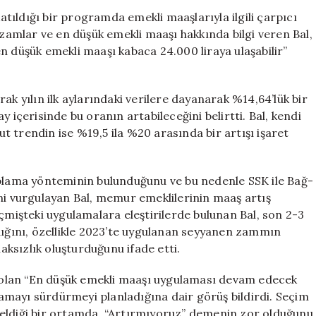
En
ıldığı bir programda emekli maaşlarıyla ilgili çarpıcı
Düşük
amlar ve en düşük emekli maaşı hakkında bilgi veren Bal,
Emekli
n düşük emekli maaşı kabaca 24.000 liraya ulaşabilir”
Maaşı
Tahmini:
24.000
ak yılın ilk aylarındaki verilere dayanarak %14,64’lük bir
Lira
 içerisinde bu oranın artabileceğini belirtti. Bal, kendi
Olabilir
 trendin ise %19,5 ila %20 arasında bir artışı işaret
için
aplama yönteminin bulunduğunu ve bu nedenle SSK ile Bağ-
ni vurgulayan Bal, memur emeklilerinin maaş artış
eçmişteki uygulamalara eleştirilerde bulunan Bal, son 2-3
dığını, özellikle 2023’te uygulanan seyyanen zammın
ksızlık oluşturduğunu ifade etti.
olan “En düşük emekli maaşı uygulaması devam edecek
mayı sürdürmeyi planladığına dair görüş bildirdi. Seçim
seldiği bir ortamda, “Artırmıyoruz” demenin zor olduğunu