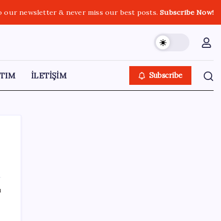
o our newsletter & never miss our best posts.
Subscribe Now!
TIM
İLETİŞİM
Subscribe
SON YAZILAR
ı
Bakan Kurum: Bu işler ahbap çavuş ilişkisiyle
yürümez