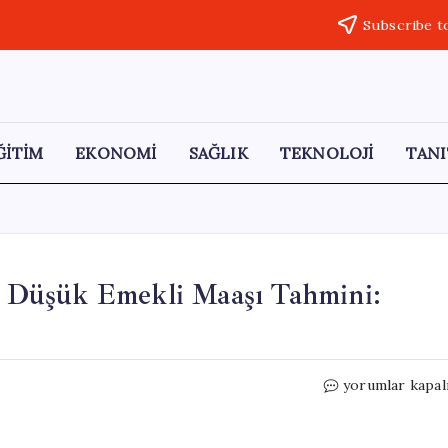
Subscribe t
ĞİTİM
EKONOMİ
SAĞLIK
TEKNOLOJİ
TANI
 Düşük Emekli Maaşı Tahmini:
SGK
yorumlar kapal
Uzmanı
Murat
Bal’dan