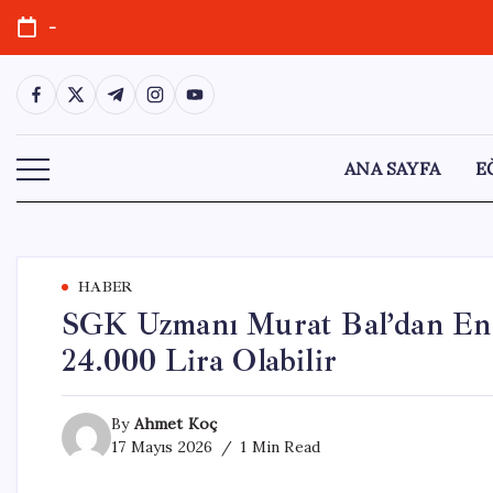
Skip
-
to
content
https://www.facebook.com/
https://twitter.com/
https://t.me/
https://www.instagram.com/
https://youtube.com/
ANA SAYFA
E
HABER
SGK Uzmanı Murat Bal’dan En
24.000 Lira Olabilir
By
Ahmet Koç
17 Mayıs 2026
1 Min Read