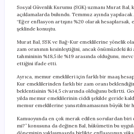
Sosyal Güvenlik Kurumu (SGK) uzmanı Murat Bal, kat
açıklamalarda bulundu. Temmuz ayında yapılacak z
“Eğer enflasyon artışını %20 olarak hesaplarsak, e
şeklinde konuştu.
Murat Bal, SSK ve Bağ-Kur emeklilerine yönelik olar
zam oranının kesinleştiğini, ancak önümüzdeki iki ay
tahmininin %18,5 ile %19 arasında olduğunu, mevcut
ettiğini ifade etti.
Ayrıca, memur emeklileri için farklı bir maaş hes
Kur emeklilerinden farklı bir zam oranı beklendiği
beklentisinin %14,5 civarında olduğunu belirtti. G
yılda memur emeklilerinin ciddi şekilde geride kal
memur emeklilerine yansıtılmamasının büyük bir ha
Kamuoyunda en çok merak edilen sorulardan biri 
mi?” konusuna da değinen Bal, hükümetin bu uygula
döneminin yaklaşmasıyla birlikte enflasyonun yük