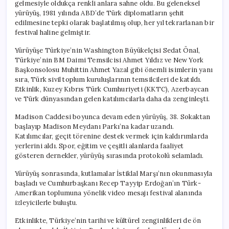
gelmesiyle oldukça renkli anlara sahne oldu. Bu geleneksel
yürüyüş, 1981 yılında ABD’de Türk diplomatların şehit
edilmesine tepki olarak başlatılmış olup, her yıl tekrarlanan bir
festival haline gelmiştir.
Yürüyüşe Türkiye’nin Washington Büyükelçisi Sedat Önal,
Türkiye’nin BM Daimi Temsilcisi Ahmet Yıldız ve New York
Başkonsolosu Muhittin Ahmet Yazal gibi önemli isimlerin yanı
sıra, Türk sivil toplum kuruluşlarının temsilcileri de katıldı.
Etkinlik, Kuzey Kıbrıs Türk Cumhuriyeti (KKTC), Azerbaycan
ve Türk dünyasından gelen katılımcılarla daha da zenginleşti.
Madison Caddesi boyunca devam eden yürüyüş, 38. Sokaktan
başlayıp Madison Meydanı Parkı’na kadar uzandı.
Katılımcılar, geçit törenine destek vermek için kaldırımlarda
yerlerini aldı. Spor, eğitim ve çeşitli alanlarda faaliyet
gösteren dernekler, yürüyüş sırasında protokolü selamladı.
Yürüyüş sonrasında, kutlamalar İstiklal Marşı’nın okunmasıyla
başladı ve Cumhurbaşkanı Recep Tayyip Erdoğan’ın Türk-
Amerikan toplumuna yönelik video mesajı festival alanında
izleyicilerle buluştu.
Etkinlikte, Türkiye’nin tarihi ve kültürel zenginlikleri de ön