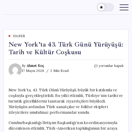
Skip
to
content
HABER
New York’ta 43. Türk Günü Yürüyüşü:
Tarih ve Kültür Coşkusu
New
By
Ahmet Koç
yorumlar kapalı
York’ta
17 Mayıs 2026
2 Min Read
43.
Türk
Günü
New York’ta, 43. Türk Günü Yürüyüşü, büyük bir katılımla ve
Yürüyüşü:
coşkuyla gerçekleştirildi. Bu yılki etkinlik, Türkiye’nin tarihi ve
Tarih
ve
turistik güzelliklerini tanıtarak ziyaretçileri büyüledi.
Kültür
Yürüyüşün ardından Türk sanatçılar ve folklor ekipleri
Coşkusu
izleyicilere unutulmaz performanslar sundu.
için
Cumhurbaşkanlığı İletişim Başkanlığı’nın koordinasyonuyla
düzenlenen etkinlik, Türk-Amerikan topluluğunun bir araya