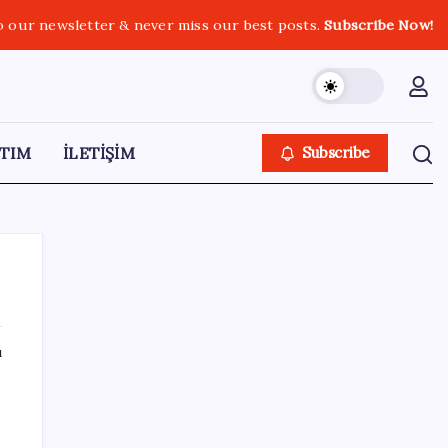
o our newsletter & never miss our best posts.
Subscribe Now!
TIM
İLETİŞİM
Subscribe
ı
SON YAZILAR
Intel’den TSMC’ye Rakip Teknoloji: 2027’de
Geliyor