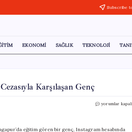
Subscribe t
ĞİTİM
EKONOMİ
SAĞLIK
TEKNOLOJİ
TANI
Cezasıyla Karşılaşan Genç
Pipet
yorumlar kapal
Yalamak
Yüzünden
Hapis
Cezasıyla
ingapur’da eğitim gören bir genç, Instagram hesabında