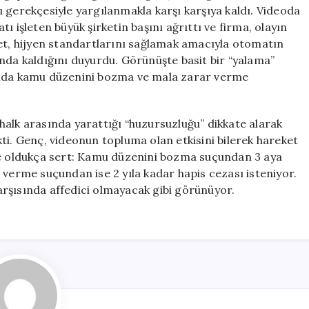
Karşılaşan
ığı gerekçesiyle yargılanmakla karşı karşıya kaldı. Videoda
Genç
ı işleten büyük şirketin başını ağrıttı ve firma, olayın
için
ket, hijyen standartlarını sağlamak amacıyla otomatın
nda kaldığını duyurdu. Görünüşte basit bir “yalama”
kında kamu düzenini bozma ve mala zarar verme
halk arasında yarattığı “huzursuzluğu” dikkate alarak
ti. Genç, videonun topluma olan etkisini bilerek hareket
ise oldukça sert: Kamu düzenini bozma suçundan 3 aya
 verme suçundan ise 2 yıla kadar hapis cezası isteniyor.
 karşısında affedici olmayacak gibi görünüyor.