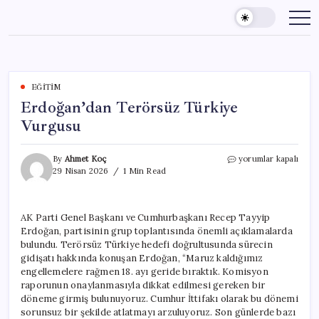
Skip
to
content
EĞITIM
Erdoğan’dan Terörsüz Türkiye
Vurgusu
Erdoğan’dan
By
Ahmet Koç
yorumlar kapalı
Terörsüz
29 Nisan 2026
1 Min Read
Türkiye
Vurgusu
için
AK Parti Genel Başkanı ve Cumhurbaşkanı Recep Tayyip
Erdoğan, partisinin grup toplantısında önemli açıklamalarda
bulundu. Terörsüz Türkiye hedefi doğrultusunda sürecin
gidişatı hakkında konuşan Erdoğan, “Maruz kaldığımız
engellemelere rağmen 18. ayı geride bıraktık. Komisyon
raporunun onaylanmasıyla dikkat edilmesi gereken bir
döneme girmiş bulunuyoruz. Cumhur İttifakı olarak bu dönemi
sorunsuz bir şekilde atlatmayı arzuluyoruz. Son günlerde bazı