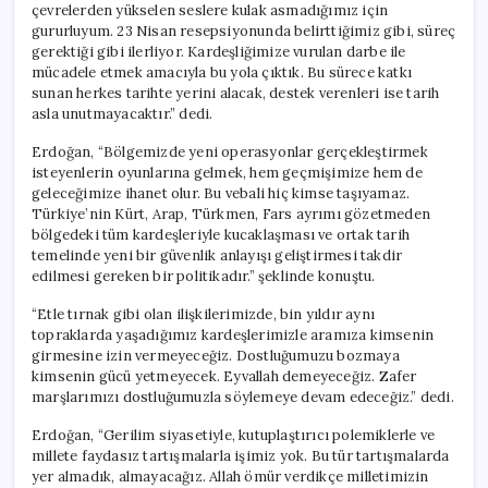
çevrelerden yükselen seslere kulak asmadığımız için
gururluyum. 23 Nisan resepsiyonunda belirttiğimiz gibi, süreç
gerektiği gibi ilerliyor. Kardeşliğimize vurulan darbe ile
mücadele etmek amacıyla bu yola çıktık. Bu sürece katkı
sunan herkes tarihte yerini alacak, destek verenleri ise tarih
asla unutmayacaktır.” dedi.
Erdoğan, “Bölgemizde yeni operasyonlar gerçekleştirmek
isteyenlerin oyunlarına gelmek, hem geçmişimize hem de
geleceğimize ihanet olur. Bu vebali hiç kimse taşıyamaz.
Türkiye’nin Kürt, Arap, Türkmen, Fars ayrımı gözetmeden
bölgedeki tüm kardeşleriyle kucaklaşması ve ortak tarih
temelinde yeni bir güvenlik anlayışı geliştirmesi takdir
edilmesi gereken bir politikadır.” şeklinde konuştu.
“Etle tırnak gibi olan ilişkilerimizde, bin yıldır aynı
topraklarda yaşadığımız kardeşlerimizle aramıza kimsenin
girmesine izin vermeyeceğiz. Dostluğumuzu bozmaya
kimsenin gücü yetmeyecek. Eyvallah demeyeceğiz. Zafer
marşlarımızı dostluğumuzla söylemeye devam edeceğiz.” dedi.
Erdoğan, “Gerilim siyasetiyle, kutuplaştırıcı polemiklerle ve
millete faydasız tartışmalarla işimiz yok. Bu tür tartışmalarda
yer almadık, almayacağız. Allah ömür verdikçe milletimizin