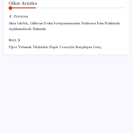
Other Articles
Previous
Akın Gürlek, Gülistan Doku Soruşturmasında Beklenen İsim Hakkında
Açıklamalarda Bulundu
Next
Pipet Yalamak Yüzünden Hapis Cezasıyla Karşılaşan Genç
SON YAZILAR
Artık çalışan primi tazminata yansıyacak