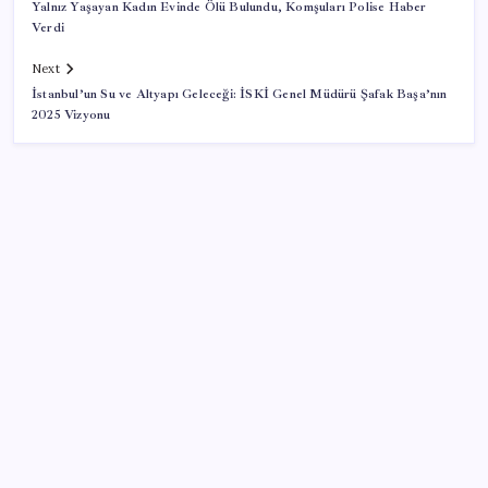
Yalnız Yaşayan Kadın Evinde Ölü Bulundu, Komşuları Polise Haber
Verdi
Next
İstanbul’un Su ve Altyapı Geleceği: İSKİ Genel Müdürü Şafak Başa’nın
2025 Vizyonu
SON YAZILAR
Artık çalışan primi tazminata yansıyacak
Porsche yöneticisinden Volkswagen’e maliyetleri
hızla düşürme çağrısı