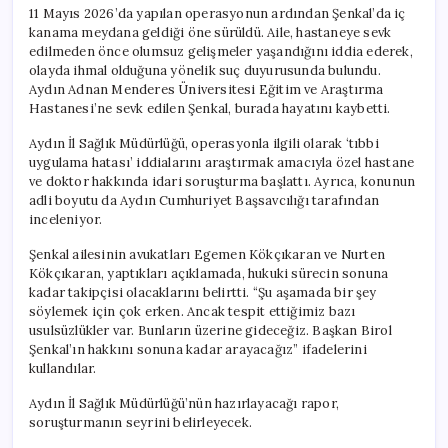
11 Mayıs 2026’da yapılan operasyonun ardından Şenkal’da iç
kanama meydana geldiği öne sürüldü. Aile, hastaneye sevk
edilmeden önce olumsuz gelişmeler yaşandığını iddia ederek,
olayda ihmal olduğuna yönelik suç duyurusunda bulundu.
Aydın Adnan Menderes Üniversitesi Eğitim ve Araştırma
Hastanesi’ne sevk edilen Şenkal, burada hayatını kaybetti.
Aydın İl Sağlık Müdürlüğü, operasyonla ilgili olarak ‘tıbbi
uygulama hatası’ iddialarını araştırmak amacıyla özel hastane
ve doktor hakkında idari soruşturma başlattı. Ayrıca, konunun
adli boyutu da Aydın Cumhuriyet Başsavcılığı tarafından
inceleniyor.
Şenkal ailesinin avukatları Egemen Kökçıkaran ve Nurten
Kökçıkaran, yaptıkları açıklamada, hukuki sürecin sonuna
kadar takipçisi olacaklarını belirtti. “Şu aşamada bir şey
söylemek için çok erken. Ancak tespit ettiğimiz bazı
usulsüzlükler var. Bunların üzerine gideceğiz. Başkan Birol
Şenkal’ın hakkını sonuna kadar arayacağız” ifadelerini
kullandılar.
Aydın İl Sağlık Müdürlüğü’nün hazırlayacağı rapor,
soruşturmanın seyrini belirleyecek.