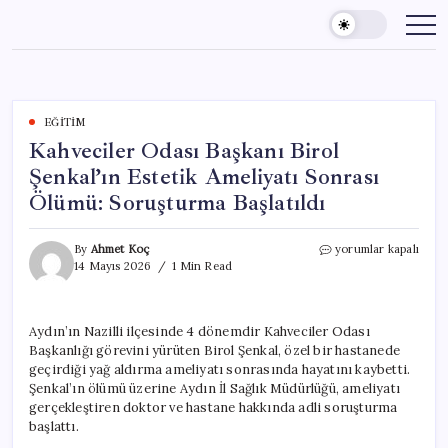
Skip
to
content
EĞITIM
Kahveciler Odası Başkanı Birol
Şenkal’ın Estetik Ameliyatı Sonrası
Ölümü: Soruşturma Başlatıldı
Kahveciler
By
Ahmet Koç
yorumlar kapalı
Odası
14 Mayıs 2026
1 Min Read
Başkanı
Birol
Şenkal’ın
Aydın’ın Nazilli ilçesinde 4 dönemdir Kahveciler Odası
Estetik
Başkanlığı görevini yürüten Birol Şenkal, özel bir hastanede
Ameliyatı
Sonrası
geçirdiği yağ aldırma ameliyatı sonrasında hayatını kaybetti.
Ölümü:
Şenkal’ın ölümü üzerine Aydın İl Sağlık Müdürlüğü, ameliyatı
Soruşturma
gerçekleştiren doktor ve hastane hakkında adli soruşturma
Başlatıldı
başlattı.
için