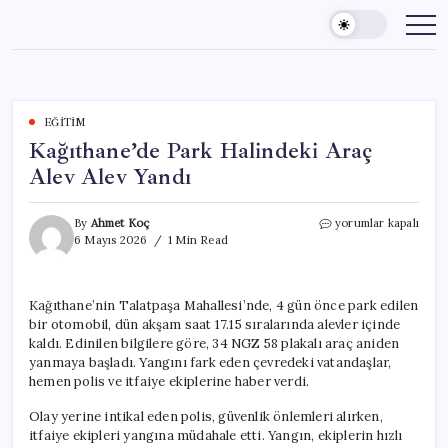
Skip
to
content
EĞITIM
Kağıthane’de Park Halindeki Araç
Alev Alev Yandı
Kağıthane’de
By
Ahmet Koç
yorumlar kapalı
Park
6 Mayıs 2026
1 Min Read
Halindeki
Araç
Alev
Kağıthane’nin Talatpaşa Mahallesi’nde, 4 gün önce park edilen
Alev
bir otomobil, dün akşam saat 17.15 sıralarında alevler içinde
Yandı
için
kaldı. Edinilen bilgilere göre, 34 NGZ 58 plakalı araç aniden
yanmaya başladı. Yangını fark eden çevredeki vatandaşlar,
hemen polis ve itfaiye ekiplerine haber verdi.
Olay yerine intikal eden polis, güvenlik önlemleri alırken,
itfaiye ekipleri yangına müdahale etti. Yangın, ekiplerin hızlı