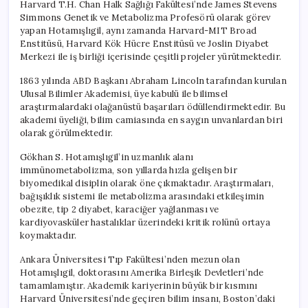
Harvard T.H. Chan Halk Sağlığı Fakültesi’nde James Stevens
Simmons Genetik ve Metabolizma Profesörü olarak görev
yapan Hotamışlıgil, aynı zamanda Harvard-MIT Broad
Enstitüsü, Harvard Kök Hücre Enstitüsü ve Joslin Diyabet
Merkezi ile iş birliği içerisinde çeşitli projeler yürütmektedir.
1863 yılında ABD Başkanı Abraham Lincoln tarafından kurulan
Ulusal Bilimler Akademisi, üye kabulü ile bilimsel
araştırmalardaki olağanüstü başarıları ödüllendirmektedir. Bu
akademi üyeliği, bilim camiasında en saygın unvanlardan biri
olarak görülmektedir.
Gökhan S. Hotamışlıgil’in uzmanlık alanı
immünometabolizma, son yıllarda hızla gelişen bir
biyomedikal disiplin olarak öne çıkmaktadır. Araştırmaları,
bağışıklık sistemi ile metabolizma arasındaki etkileşimin
obezite, tip 2 diyabet, karaciğer yağlanması ve
kardiyovasküler hastalıklar üzerindeki kritik rolünü ortaya
koymaktadır.
Ankara Üniversitesi Tıp Fakültesi’nden mezun olan
Hotamışlıgil, doktorasını Amerika Birleşik Devletleri’nde
tamamlamıştır. Akademik kariyerinin büyük bir kısmını
Harvard Üniversitesi’nde geçiren bilim insanı, Boston’daki