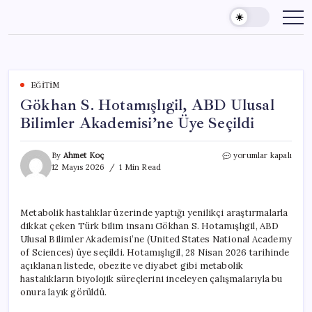
Skip
to
content
EĞITIM
Gökhan S. Hotamışlıgil, ABD Ulusal
Bilimler Akademisi’ne Üye Seçildi
Gökhan
By
Ahmet Koç
yorumlar kapalı
S.
12 Mayıs 2026
1 Min Read
Hotamışlıgil,
ABD
Ulusal
Metabolik hastalıklar üzerinde yaptığı yenilikçi araştırmalarla
Bilimler
dikkat çeken Türk bilim insanı Gökhan S. Hotamışlıgil, ABD
Akademisi’ne
Üye
Ulusal Bilimler Akademisi’ne (United States National Academy
Seçildi
of Sciences) üye seçildi. Hotamışlıgil, 28 Nisan 2026 tarihinde
için
açıklanan listede, obezite ve diyabet gibi metabolik
hastalıkların biyolojik süreçlerini inceleyen çalışmalarıyla bu
onura layık görüldü.