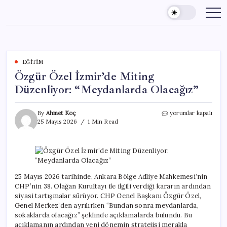
Skip
to
content
EĞITIM
Özgür Özel İzmir’de Miting
Düzenliyor: “Meydanlarda Olacağız”
Özgür
By
Ahmet Koç
yorumlar kapalı
Özel
25 Mayıs 2026
1 Min Read
İzmir’de
Miting
Düzenliyor:
“Meydanlarda
Olacağız”
için
25 Mayıs 2026 tarihinde, Ankara Bölge Adliye Mahkemesi’nin
CHP’nin 38. Olağan Kurultayı ile ilgili verdiği kararın ardından
siyasi tartışmalar sürüyor. CHP Genel Başkanı Özgür Özel,
Genel Merkez’den ayrılırken “Bundan sonra meydanlarda,
sokaklarda olacağız” şeklinde açıklamalarda bulundu. Bu
açıklamanın ardından yeni dönemin stratejisi merakla