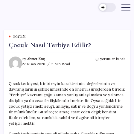
Skip
to
content
EĞITIM
Çocuk Nasıl Terbiye Edilir?
Çocuk
By
Ahmet Koç
yorumlar kapalı
Nasıl
22 Nisan 2026
2 Min Read
Terbiye
Edilir?
için
Çocuk terbiyesi, bir bireyin karakterinin, değerlerinin ve
davranışlarının şekillenmesinde en önemli süreçlerden biridir.
“Terbiye” kavramı çoğu zaman yanlış anlaşılmakta ve yalnızca
disiplin ya da ceza ile ilişkilendirilmektedir. Oysa sağlıklı bir
çocuk yetiştirmek; sevgi, anlayış, sabır ve doğru yönlendirme
ile mümkündür. Bu süreçte amaç, itaat eden değil; kendini
ifade edebilen, sorumluluk sahibi ve özgüvenli bireyler
yetiştirmektir.
Çocuk terbiyesinin temeli ailede atılır. Çocuklar dünyaya