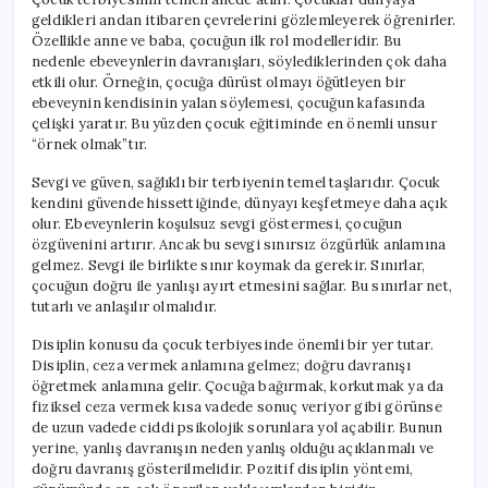
geldikleri andan itibaren çevrelerini gözlemleyerek öğrenirler.
Özellikle anne ve baba, çocuğun ilk rol modelleridir. Bu
nedenle ebeveynlerin davranışları, söylediklerinden çok daha
etkili olur. Örneğin, çocuğa dürüst olmayı öğütleyen bir
ebeveynin kendisinin yalan söylemesi, çocuğun kafasında
çelişki yaratır. Bu yüzden çocuk eğitiminde en önemli unsur
“örnek olmak”tır.
Sevgi ve güven, sağlıklı bir terbiyenin temel taşlarıdır. Çocuk
kendini güvende hissettiğinde, dünyayı keşfetmeye daha açık
olur. Ebeveynlerin koşulsuz sevgi göstermesi, çocuğun
özgüvenini artırır. Ancak bu sevgi sınırsız özgürlük anlamına
gelmez. Sevgi ile birlikte sınır koymak da gerekir. Sınırlar,
çocuğun doğru ile yanlışı ayırt etmesini sağlar. Bu sınırlar net,
tutarlı ve anlaşılır olmalıdır.
Disiplin konusu da çocuk terbiyesinde önemli bir yer tutar.
Disiplin, ceza vermek anlamına gelmez; doğru davranışı
öğretmek anlamına gelir. Çocuğa bağırmak, korkutmak ya da
fiziksel ceza vermek kısa vadede sonuç veriyor gibi görünse
de uzun vadede ciddi psikolojik sorunlara yol açabilir. Bunun
yerine, yanlış davranışın neden yanlış olduğu açıklanmalı ve
doğru davranış gösterilmelidir. Pozitif disiplin yöntemi,