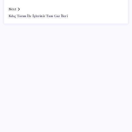
Next
Kılıç Tarım İle İşleriniz Tam Gaz İleri
SON YAZILAR
Artık çalışan primi tazminata yansıyacak
Porsche yöneticisinden Volkswagen’e maliyetleri
hızla düşürme çağrısı
Bakan Kurum: Bu işler ahbap çavuş ilişkisiyle
yürümez