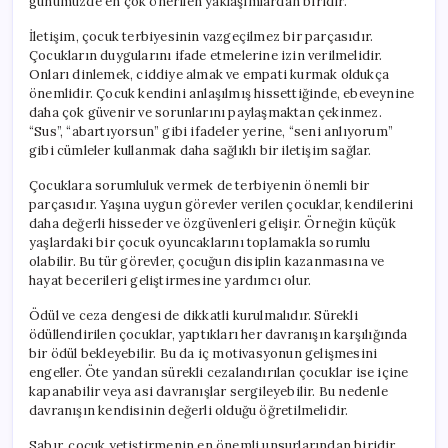
günümüzde en çok önerilen yaklaşımlardan biridir.
İletişim, çocuk terbiyesinin vazgeçilmez bir parçasıdır.
Çocukların duygularını ifade etmelerine izin verilmelidir.
Onları dinlemek, ciddiye almak ve empati kurmak oldukça
önemlidir. Çocuk kendini anlaşılmış hissettiğinde, ebeveynine
daha çok güvenir ve sorunlarını paylaşmaktan çekinmez.
“Sus”, “abartıyorsun” gibi ifadeler yerine, “seni anlıyorum”
gibi cümleler kullanmak daha sağlıklı bir iletişim sağlar.
Çocuklara sorumluluk vermek de terbiyenin önemli bir
parçasıdır. Yaşına uygun görevler verilen çocuklar, kendilerini
daha değerli hisseder ve özgüvenleri gelişir. Örneğin küçük
yaşlardaki bir çocuk oyuncaklarını toplamakla sorumlu
olabilir. Bu tür görevler, çocuğun disiplin kazanmasına ve
hayat becerileri geliştirmesine yardımcı olur.
Ödül ve ceza dengesi de dikkatli kurulmalıdır. Sürekli
ödüllendirilen çocuklar, yaptıkları her davranışın karşılığında
bir ödül bekleyebilir. Bu da iç motivasyonun gelişmesini
engeller. Öte yandan sürekli cezalandırılan çocuklar ise içine
kapanabilir veya asi davranışlar sergileyebilir. Bu nedenle
davranışın kendisinin değerli olduğu öğretilmelidir.
Sabır, çocuk yetiştirmenin en önemli unsurlarından biridir.