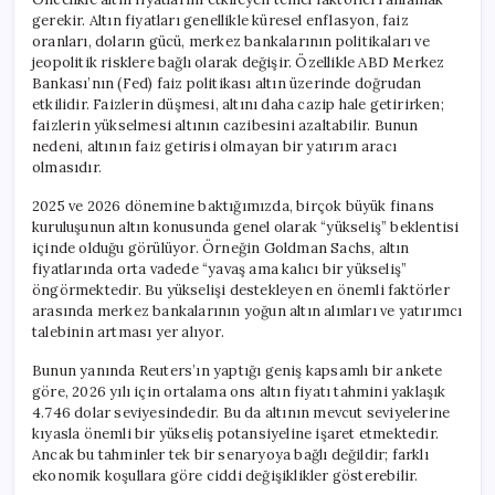
gerekir. Altın fiyatları genellikle küresel enflasyon, faiz
oranları, doların gücü, merkez bankalarının politikaları ve
jeopolitik risklere bağlı olarak değişir. Özellikle ABD Merkez
Bankası’nın (Fed) faiz politikası altın üzerinde doğrudan
etkilidir. Faizlerin düşmesi, altını daha cazip hale getirirken;
faizlerin yükselmesi altının cazibesini azaltabilir. Bunun
nedeni, altının faiz getirisi olmayan bir yatırım aracı
olmasıdır.
2025 ve 2026 dönemine baktığımızda, birçok büyük finans
kuruluşunun altın konusunda genel olarak “yükseliş” beklentisi
içinde olduğu görülüyor. Örneğin Goldman Sachs, altın
fiyatlarında orta vadede “yavaş ama kalıcı bir yükseliş”
öngörmektedir. Bu yükselişi destekleyen en önemli faktörler
arasında merkez bankalarının yoğun altın alımları ve yatırımcı
talebinin artması yer alıyor.
Bunun yanında Reuters’ın yaptığı geniş kapsamlı bir ankete
göre, 2026 yılı için ortalama ons altın fiyatı tahmini yaklaşık
4.746 dolar seviyesindedir. Bu da altının mevcut seviyelerine
kıyasla önemli bir yükseliş potansiyeline işaret etmektedir.
Ancak bu tahminler tek bir senaryoya bağlı değildir; farklı
ekonomik koşullara göre ciddi değişiklikler gösterebilir.