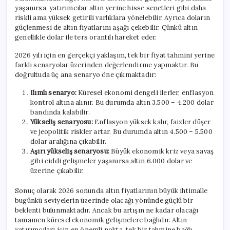
yaşanırsa, yatırımcılar altın yerine hisse senetleri gibi daha
riskli ama yüksek getirili varlıklara yönelebilir. Ayrıca doların
güçlenmesi de altın fiyatlarını aşağı çekebilir. Çünkü altın
genellikle dolar ile ters orantılı hareket eder.
2026 yılı için en gerçekçi yaklaşım, tek bir fiyat tahmini yerine
farklı senaryolar üzerinden değerlendirme yapmaktır. Bu
doğrultuda üç ana senaryo öne çıkmaktadır:
Ilımlı senaryo:
Küresel ekonomi dengeli ilerler, enflasyon
kontrol altına alınır. Bu durumda altın 3.500 – 4.200 dolar
bandında kalabilir.
Yükseliş senaryosu:
Enflasyon yüksek kalır, faizler düşer
ve jeopolitik riskler artar. Bu durumda altın 4.500 – 5.500
dolar aralığına çıkabilir.
Aşırı yükseliş senaryosu:
Büyük ekonomik kriz veya savaş
gibi ciddi gelişmeler yaşanırsa altın 6.000 dolar ve
üzerine çıkabilir.
Sonuç olarak 2026 sonunda altın fiyatlarının büyük ihtimalle
bugünkü seviyelerin üzerinde olacağı yönünde güçlü bir
beklenti bulunmaktadır. Ancak bu artışın ne kadar olacağı
tamamen küresel ekonomik gelişmelere bağlıdır. Altın
yatırımcıları için en önemli nokta, tek bir tahmine bağlı