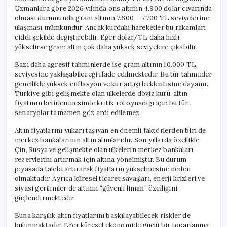
Uzmanlara göre 2026 yılında ons altının 4.900 dolar civarında
olması durumunda gram altının 7.600 – 7.700 TL seviyelerine
ulaşması mümkündür. Ancak kurdaki hareketler bu rakamları
ciddi şekilde değiştirebilir. Eğer dolar/TL daha hızlı
yükselirse gram altın çok daha yüksek seviyelere çıkabilir.
Bazı daha agresif tahminlerde ise gram altının 10.000 TL
seviyesine yaklaşabileceği ifade edilmektedir. Bu tür tahminler
genellikle yüksek enflasyon ve kur artışı beklentisine dayanır.
Türkiye gibi gelişmekte olan ülkelerde döviz kuru, altın
fiyatının belirlenmesinde kritik rol oynadığı için bu tür
senaryolar tamamen göz ardı edilemez.
Altın fiyatlarını yukarı taşıyan en önemli faktörlerden biri de
merkez bankalarının altın alımlarıdır. Son yıllarda özellikle
Çin, Rusya ve gelişmekte olan ülkelerin merkez bankaları
rezervlerini artırmak için altına yönelmiştir. Bu durum
piyasada talebi artırarak fiyatların yükselmesine neden
olmaktadır. Ayrıca küresel ticaret savaşları, enerji krizleri ve
siyasi gerilimler de altının “güvenli liman” özelliğini
güçlendirmektedir.
Buna karşılık altın fiyatlarını baskılayabilecek riskler de
bulunmaktadır. Eğer küresel ekonomide güçlü bir toparlanma