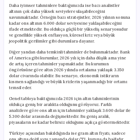
Daha iyimser tahminlere baktığımızda ise bazı analistler
altının çok daha yüksek seviyelere ulaşabileceğini
savunmaktadır. Örneğin bazı stratejistler, 2026 yılının sonuna
kadar ons altının 6.000 dolar seviyesine yaklaşabileceğini
ifade etmektedir. Bu oldukça güçlü bir yükseliş senaryosudur
ve genellikle yüksek enflasyon, küresel kriz veya büyük
jeopolitik gerilimler gibi durumlara dayanır.
Diğer yandan daha temkinli tahminler de bulunmaktadır. Bank
of America gibi kurumlar, 2026 yılı için daha düşük ama yine
de artış içeren tahminler yapmaktadır. Bu kurumun
öngörüsüne göre altın 2026 yılında ortalama yaklaşık 3.350
dolar civarında olabilir. Bu senaryo, ekonomik istikrarın
kısmen sağlandığı ve büyük krizlerin yaşanmadığı bir ortamı
temsil eder.
Genel tabloya baktığımızda 2026 için altın tahminlerinin
oldukça geniş bir aralıkta olduğunu görüyoruz. Farklı
analizlere göre ons altın için tahminler yaklaşık 3.600 dolar ile
5.300 dolar arasında değişmektedir. Bu geniş aralık,
piyasaların ne kadar belirsiz olduğunu açıkça göstermektedir.
Türkiye açısından bakıldığında ise gram altın fiyatı, sadece
ons altına değil aynı zamanda dolar/TL kuruna da bağlıdır.