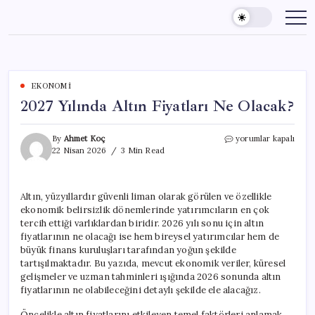
Skip
to
content
EKONOMI
2027 Yılında Altın Fiyatları Ne Olacak?
2027
By
Ahmet Koç
yorumlar kapalı
Yılında
22 Nisan 2026
3 Min Read
Altın
Fiyatları
Ne
Altın, yüzyıllardır güvenli liman olarak görülen ve özellikle
Olacak?
ekonomik belirsizlik dönemlerinde yatırımcıların en çok
için
tercih ettiği varlıklardan biridir. 2026 yılı sonu için altın
fiyatlarının ne olacağı ise hem bireysel yatırımcılar hem de
büyük finans kuruluşları tarafından yoğun şekilde
tartışılmaktadır. Bu yazıda, mevcut ekonomik veriler, küresel
gelişmeler ve uzman tahminleri ışığında 2026 sonunda altın
fiyatlarının ne olabileceğini detaylı şekilde ele alacağız.
Öncelikle altın fiyatlarını etkileyen temel faktörleri anlamak