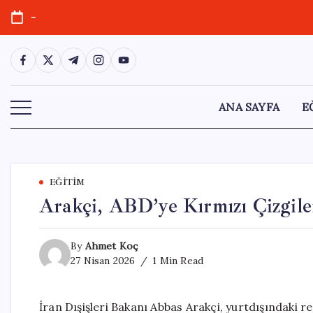
Skip
-
to
content
https://www.facebook.com/
https://twitter.com/
https://t.me/
https://www.instagram.com/
https://youtube.com/
ANA SAYFA
E
EĞITIM
Arakçi, ABD’ye Kırmızı Çizgiler
By
Ahmet Koç
27 Nisan 2026
1 Min Read
İran Dışişleri Bakanı Abbas Arakçi, yurtdışındaki r