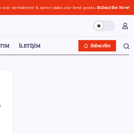
o our newsletter & never miss our best posts.
Subscribe Now!
TIM
İLETİŞİM
Subscribe
ı
SON YAZILAR
Intel’den TSMC’ye Rakip Teknoloji: 2027’de
Geliyor