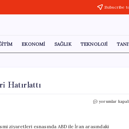
Subscribe t
ĞİTİM
EKONOMİ
SAĞLIK
TEKNOLOJİ
TANI
i Hatırlattı
Arakçi,
yorumlar kapal
ABD’ye
Kırmızı
Çizgileri
Hatırlattı
esmi ziyaretleri esnasında ABD ile İran arasındaki