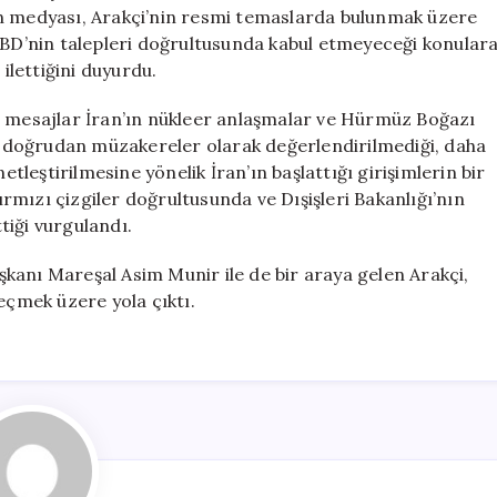
için
an medyası, Arakçi’nin resmi temaslarda bulunmak üzere
 ABD’nin talepleri doğrultusunda kabul etmeyeceği konular
 ilettiğini duyurdu.
u mesajlar İran’ın nükleer anlaşmalar ve Hürmüz Boğazı
ların doğrudan müzakereler olarak değerlendirilmediği, daha
eştirilmesine yönelik İran’ın başlattığı girişimlerin bir
kırmızı çizgiler doğrultusunda ve Dışişleri Bakanlığı’nın
tiği vurgulandı.
kanı Mareşal Asim Munir ile de bir araya gelen Arakçi,
çmek üzere yola çıktı.