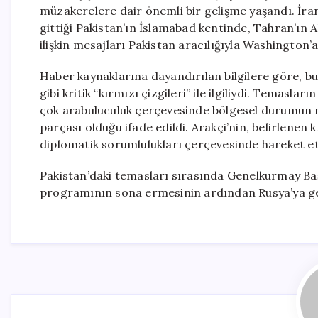
müzakerelere dair önemli bir gelişme yaşandı. İr
gittiği Pakistan’ın İslamabad kentinde, Tahran’ın
ilişkin mesajları Pakistan aracılığıyla Washington’a
Haber kaynaklarına dayandırılan bilgilere göre, b
gibi kritik “kırmızı çizgileri” ile ilgiliydi. Temas
çok arabuluculuk çerçevesinde bölgesel durumun netl
parçası olduğu ifade edildi. Arakçi’nin, belirlenen 
diplomatik sorumlulukları çerçevesinde hareket et
Pakistan’daki temasları sırasında Genelkurmay Baş
programının sona ermesinin ardından Rusya’ya ge