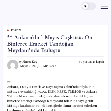
Skip
to
content
EĞITIM
** Ankara’da 1 Mayıs Coşkusu: On
Binlerce Emekçi Tandoğan
Meydanı’nda Buluştu
**
By
Ahmet Koç
yorumlar kapalı
Ankara’da
1 Mayıs 2026
2 Min Read
1
Mayıs
Coşkusu:
**
On
Ankara, 1 Mayıs Emek ve Dayanışma Günü’nde büyük bir
Binlerce
Emekçi
mitinge ev sahipliği yaptı. DİSK, KESK, TMMOB ve Ankara
Tandoğan
Tabip Odası’nın öncülüğünde düzenlenen etkinlikte, on
Meydanı’nda
binlerce emekçi Tandoğan Meydanı’nda bir araya geldi.
Buluştu
Mitinge katılanlar, renkli kortejlerle alana hareket ederken,
için
katılımın yoğunluğu dikkat çekti.