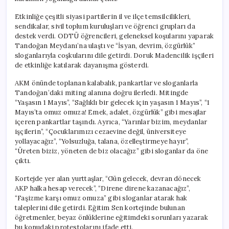
Etkinliğe çeşitli siyasi partilerin il ve ilçe temsilcilikleri,
sendikalar, sivil toplum kuruluşları ve öğrenci grupları da
destek verdi. ODTÜ öğrencileri, geleneksel koşularını yaparak
Tandoğan Meydanı’na ulaştı ve “İsyan, devrim, özgürlük”
sloganlarıyla coşkularını dile getirdi. Doruk Madencilik işçileri
de etkinliğe katılarak dayanışma gösterdi.
AKM önünde toplanan kalabalık, pankartlar ve sloganlarla
Tandoğan’daki miting alanına doğru ilerledi. Mitingde
“Yaşasın 1 Mayıs”, “Sağlıklı bir gelecek için yaşasın 1 Mayıs”, “1
Mayıs’ta omuz omuza! Emek, adalet, özgürlük” gibi mesajlar
içeren pankartlar taşındı. Ayrıca, “Yarınlar bizim, meydanlar
işçilerin”, “Çocuklarımızı cezaevine değil, üniversiteye
yollayacağız”, “Yolsuzluğa, talana, özelleştirmeye hayır”,
“Üreten biziz, yöneten de biz olacağız” gibi sloganlar da öne
çıktı.
Kortejde yer alan yurttaşlar, “Gün gelecek, devran dönecek
AKP halka hesap verecek”, “Direne direne kazanacağız”,
“Faşizme karşı omuz omuza” gibi sloganlar atarak hak
taleplerini dile getirdi. Eğitim Sen kortejinde bulunan
öğretmenler, beyaz önlüklerine eğitimdeki sorunları yazarak
bu konudaki protestolarını ifade etti.