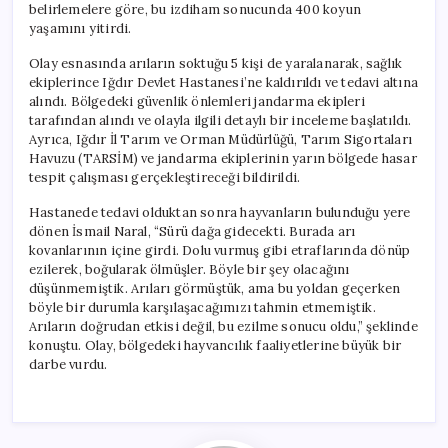
belirlemelere göre, bu izdiham sonucunda 400 koyun
yaşamını yitirdi.
Olay esnasında arıların soktuğu 5 kişi de yaralanarak, sağlık
ekiplerince Iğdır Devlet Hastanesi’ne kaldırıldı ve tedavi altına
alındı. Bölgedeki güvenlik önlemleri jandarma ekipleri
tarafından alındı ve olayla ilgili detaylı bir inceleme başlatıldı.
Ayrıca, Iğdır İl Tarım ve Orman Müdürlüğü, Tarım Sigortaları
Havuzu (TARSİM) ve jandarma ekiplerinin yarın bölgede hasar
tespit çalışması gerçekleştireceği bildirildi.
Hastanede tedavi olduktan sonra hayvanların bulunduğu yere
dönen İsmail Naral, “Sürü dağa gidecekti. Burada arı
kovanlarının içine girdi. Dolu vurmuş gibi etraflarında dönüp
ezilerek, boğularak ölmüşler. Böyle bir şey olacağını
düşünmemiştik. Arıları görmüştük, ama bu yoldan geçerken
böyle bir durumla karşılaşacağımızı tahmin etmemiştik.
Arıların doğrudan etkisi değil, bu ezilme sonucu oldu,” şeklinde
konuştu. Olay, bölgedeki hayvancılık faaliyetlerine büyük bir
darbe vurdu.