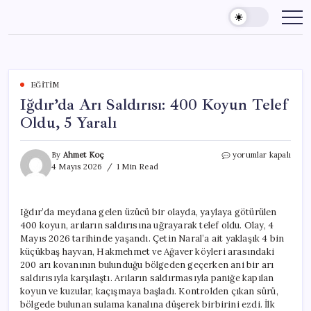
Skip
to
content
EĞITIM
Iğdır’da Arı Saldırısı: 400 Koyun Telef
Oldu, 5 Yaralı
Iğdır’da
By
Ahmet Koç
yorumlar kapalı
Arı
4 Mayıs 2026
1 Min Read
Saldırısı:
400
Koyun
Iğdır’da meydana gelen üzücü bir olayda, yaylaya götürülen
Telef
400 koyun, arıların saldırısına uğrayarak telef oldu. Olay, 4
Oldu,
5
Mayıs 2026 tarihinde yaşandı. Çetin Naral’a ait yaklaşık 4 bin
Yaralı
küçükbaş hayvan, Hakmehmet ve Ağaver köyleri arasındaki
için
200 arı kovanının bulunduğu bölgeden geçerken ani bir arı
saldırısıyla karşılaştı. Arıların saldırmasıyla paniğe kapılan
koyun ve kuzular, kaçışmaya başladı. Kontrolden çıkan sürü,
bölgede bulunan sulama kanalına düşerek birbirini ezdi. İlk