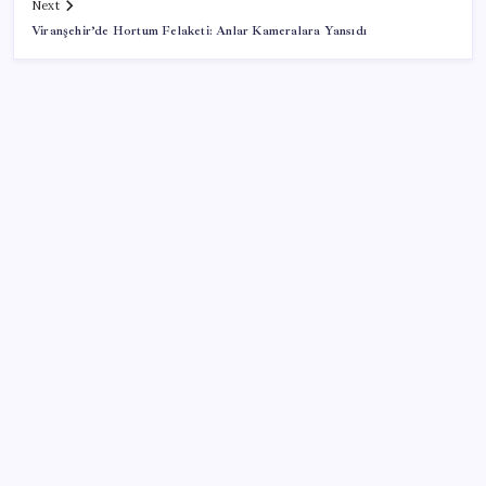
Next
Viranşehir’de Hortum Felaketi: Anlar Kameralara Yansıdı
SON YAZILAR
Porsche yöneticisinden Volkswagen’e maliyetleri
hızla düşürme çağrısı
Bakan Kurum: Bu işler ahbap çavuş ilişkisiyle
yürümez
Altında yükseliş kapıda mı? Uzman isimden ezber
bozan tahmin!