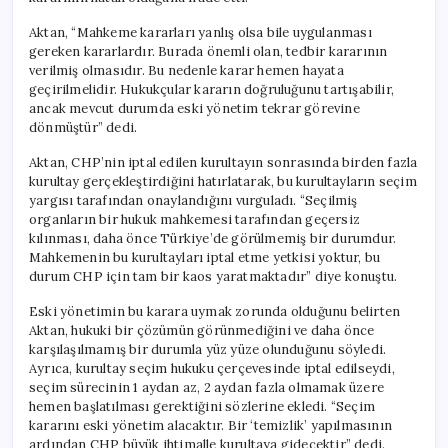
Aktan, “Mahkeme kararları yanlış olsa bile uygulanması
gereken kararlardır. Burada önemli olan, tedbir kararının
verilmiş olmasıdır. Bu nedenle karar hemen hayata
geçirilmelidir. Hukukçular kararın doğruluğunu tartışabilir,
ancak mevcut durumda eski yönetim tekrar görevine
dönmüştür” dedi.
Aktan, CHP’nin iptal edilen kurultayın sonrasında birden fazla
kurultay gerçekleştirdiğini hatırlatarak, bu kurultayların seçim
yargısı tarafından onaylandığını vurguladı. “Seçilmiş
organların bir hukuk mahkemesi tarafından geçersiz
kılınması, daha önce Türkiye’de görülmemiş bir durumdur.
Mahkemenin bu kurultayları iptal etme yetkisi yoktur, bu
durum CHP için tam bir kaos yaratmaktadır” diye konuştu.
Eski yönetimin bu karara uymak zorunda olduğunu belirten
Aktan, hukuki bir çözümün görünmediğini ve daha önce
karşılaşılmamış bir durumla yüz yüze olunduğunu söyledi.
Ayrıca, kurultay seçim hukuku çerçevesinde iptal edilseydi,
seçim sürecinin 1 aydan az, 2 aydan fazla olmamak üzere
hemen başlatılması gerektiğini sözlerine ekledi. “Seçim
kararını eski yönetim alacaktır. Bir ‘temizlik’ yapılmasının
ardından CHP büyük ihtimalle kurultaya gidecektir” dedi.