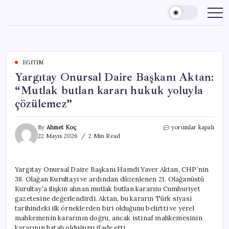
Skip
to
content
EĞITIM
Yargıtay Onursal Daire Başkanı Aktan:
“Mutlak butlan kararı hukuk yoluyla
çözülemez”
Yargıtay
By
Ahmet Koç
yorumlar kapalı
Onursal
22 Mayıs 2026
2 Min Read
Daire
Başkanı
Aktan:
Yargıtay Onursal Daire Başkanı Hamdi Yaver Aktan, CHP’nin
“Mutlak
38. Olağan Kurultayı ve ardından düzenlenen 21. Olağanüstü
butlan
kararı
Kurultay’a ilişkin alınan mutlak butlan kararını Cumhuriyet
hukuk
gazetesine değerlendirdi. Aktan, bu kararın Türk siyasi
yoluyla
tarihindeki ilk örneklerden biri olduğunu belirtti ve yerel
çözülemez”
mahkemenin kararının doğru, ancak istinaf mahkemesinin
için
kararının hatalı olduğunu ifade etti.