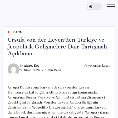
Skip
to
content
EĞITIM
Ursula von der Leyen’den Türkiye ve
Jeopolitik Gelişmelere Dair Tartışmalı
Açıklama
Ursula
By
Ahmet Koç
yorumlar kapalı
von
22 Nisan 2026
1 Min Read
der
Leyen’den
Türkiye
Avrupa Komisyonu Başkanı Ursula von der Leyen,
ve
Hamburg’da katıldığı bir etkinlikte yaptığı konuşmada,
Jeopolitik
Gelişmelere
Avrupa’nın Rusya, Türkiye ve Çin’in etkisi altına girmemesi
Dair
gerektiğini vurguladı. Von der Leyen, Avrupa Birliği’nin
Tartışmalı
genişlemesini “jeopolitik bir zorunluluk” olarak tanımlarken,
Açıklama
daha büyük düşünmenin önemine dikkat çekti. “Avrupa kıtasını
için
tamamlamak zorundayız, aksi takdirde bu topraklar Rusya,