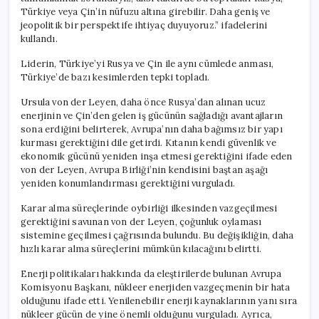
Türkiye veya Çin’in nüfuzu altına girebilir. Daha geniş ve
jeopolitik bir perspektife ihtiyaç duyuyoruz.” ifadelerini
kullandı.
Liderin, Türkiye’yi Rusya ve Çin ile aynı cümlede anması,
Türkiye’de bazı kesimlerden tepki topladı.
Ursula von der Leyen, daha önce Rusya’dan alınan ucuz
enerjinin ve Çin’den gelen iş gücünün sağladığı avantajların
sona erdiğini belirterek, Avrupa’nın daha bağımsız bir yapı
kurması gerektiğini dile getirdi. Kıtanın kendi güvenlik ve
ekonomik gücünü yeniden inşa etmesi gerektiğini ifade eden
von der Leyen, Avrupa Birliği’nin kendisini baştan aşağı
yeniden konumlandırması gerektiğini vurguladı.
Karar alma süreçlerinde oybirliği ilkesinden vazgeçilmesi
gerektiğini savunan von der Leyen, çoğunluk oylaması
sistemine geçilmesi çağrısında bulundu. Bu değişikliğin, daha
hızlı karar alma süreçlerini mümkün kılacağını belirtti.
Enerji politikaları hakkında da eleştirilerde bulunan Avrupa
Komisyonu Başkanı, nükleer enerjiden vazgeçmenin bir hata
olduğunu ifade etti. Yenilenebilir enerji kaynaklarının yanı sıra
nükleer gücün de yine önemli olduğunu vurguladı. Ayrıca,