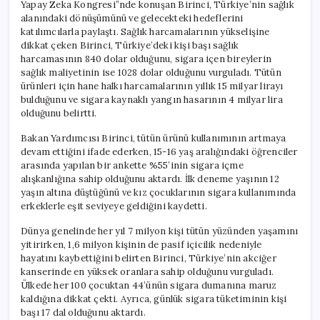
Yapay Zeka Kongresi”nde konuşan Birinci, Türkiye’nin sağlık
alanındaki dönüşümünü ve gelecekteki hedeflerini
katılımcılarla paylaştı. Sağlık harcamalarının yükselişine
dikkat çeken Birinci, Türkiye’deki kişi başı sağlık
harcamasının 840 dolar olduğunu, sigara içen bireylerin
sağlık maliyetinin ise 1028 dolar olduğunu vurguladı. Tütün
ürünleri için hane halkı harcamalarının yıllık 15 milyar lirayı
bulduğunu ve sigara kaynaklı yangın hasarının 4 milyar lira
olduğunu belirtti.
Bakan Yardımcısı Birinci, tütün ürünü kullanımının artmaya
devam ettiğini ifade ederken, 15-16 yaş aralığındaki öğrenciler
arasında yapılan bir ankette %55’inin sigara içme
alışkanlığına sahip olduğunu aktardı. İlk deneme yaşının 12
yaşın altına düştüğünü ve kız çocuklarının sigara kullanımında
erkeklerle eşit seviyeye geldiğini kaydetti.
Dünya genelinde her yıl 7 milyon kişi tütün yüzünden yaşamını
yitirirken, 1,6 milyon kişinin de pasif içicilik nedeniyle
hayatını kaybettiğini belirten Birinci, Türkiye’nin akciğer
kanserinde en yüksek oranlara sahip olduğunu vurguladı.
Ülkede her 100 çocuktan 44’ünün sigara dumanına maruz
kaldığına dikkat çekti. Ayrıca, günlük sigara tüketiminin kişi
başı 17 dal olduğunu aktardı.