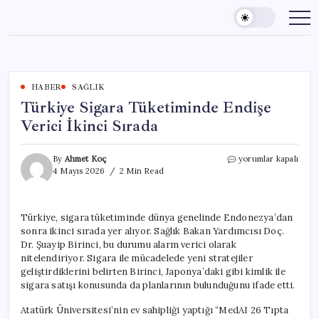
Skip
to
content
HABER
SAĞLIK
Türkiye Sigara Tüketiminde Endişe
Verici İkinci Sırada
Türkiye
By
Ahmet Koç
yorumlar kapalı
Sigara
4 Mayıs 2026
2 Min Read
Tüketiminde
Endişe
Verici
Türkiye, sigara tüketiminde dünya genelinde Endonezya’dan
İkinci
sonra ikinci sırada yer alıyor. Sağlık Bakan Yardımcısı Doç.
Sırada
için
Dr. Şuayip Birinci, bu durumu alarm verici olarak
nitelendiriyor. Sigara ile mücadelede yeni stratejiler
geliştirdiklerini belirten Birinci, Japonya’daki gibi kimlik ile
sigara satışı konusunda da planlarının bulunduğunu ifade etti.
Atatürk Üniversitesi’nin ev sahipliği yaptığı “MedAI 26 Tıpta