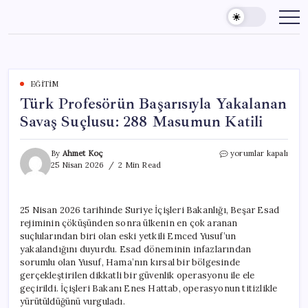
Skip
to
content
EĞITIM
Türk Profesörün Başarısıyla Yakalanan
Savaş Suçlusu: 288 Masumun Katili
Türk
By
Ahmet Koç
yorumlar kapalı
Profesörün
25 Nisan 2026
2 Min Read
Başarısıyla
Yakalanan
Savaş
25 Nisan 2026 tarihinde Suriye İçişleri Bakanlığı, Beşar Esad
Suçlusu:
rejiminin çöküşünden sonra ülkenin en çok aranan
288
Masumun
suçlularından biri olan eski yetkili Emced Yusuf’un
Katili
yakalandığını duyurdu. Esad döneminin infazlarından
için
sorumlu olan Yusuf, Hama’nın kırsal bir bölgesinde
gerçekleştirilen dikkatli bir güvenlik operasyonu ile ele
geçirildi. İçişleri Bakanı Enes Hattab, operasyonun titizlikle
yürütüldüğünü vurguladı.