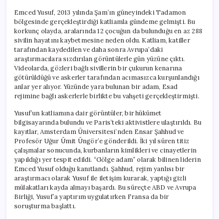
Emced Yusuf, 2013 yılında Şam’ın güneyindeki Tadamon
bölgesinde gerçekleştirdiği katliamla gündeme gelmişti. Bu
korkunç olayda, aralarında 12 çocuğun da bulunduğu en az 288
sivilin hayatını kaybetmesine neden oldu. Katliam, katiller
tarafından kaydedilen ve daha sonra Avrupa’daki
araştırmacılara sızdırılan görüntülerle gün yüzüne çıktı.
Videolarda, gözleri bağlı sivillerin bir çukurun kenarına
götürüldüğü ve askerler tarafından acımasızca kurşunlandığı
anlar yer alıyor. Yüzünde yara bulunan bir adam, Esad
rejimine bağlı askerlerle birlikte bu vahşeti gerçekleştirmişti.
Yusuf’un katliamına dair görüntüler, bir hükümet
bilgisayarında bulundu ve Paris’teki aktivistlere ulaştırıldı. Bu
kayıtlar, Amsterdam Üniversitesi’nden Ensar Şahhud ve
Profesör Uğur Ümit Üngör’e gönderildi. İki yıl süren titiz
çalışmalar sonucunda, kurbanların kimlikleri ve cinayetlerin
yapıldığı yer tespit edildi. “Gölge adam” olarak bilinen liderin
Emced Yusuf olduğu kanıtlandı. Şahhud, rejim yanlısı bir
araştırmacı olarak Yusuf ile iletişim kurarak, yaptığı gizli
mülakatları kayda almayı başardı. Bu süreçte ABD ve Avrupa
Birliği, Yusuf’a yaptırım uygulatırken Fransa da bir
soruşturma başlattı.