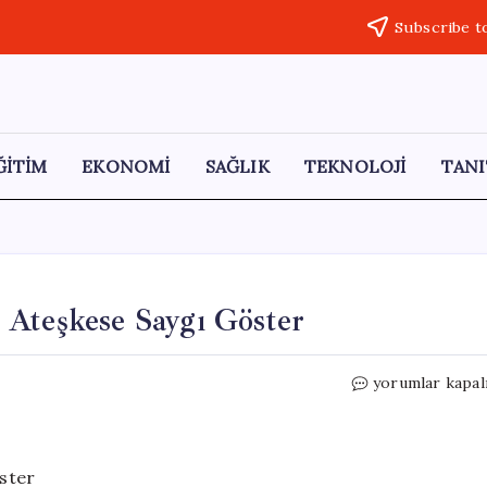
Subscribe t
ĞİTİM
EKONOMİ
SAĞLIK
TEKNOLOJİ
TANI
 Ateşkese Saygı Göster
Trump’tan
yorumlar kapal
Netanyahu’ya
Uyarı:
Ateşkese
Saygı
ster