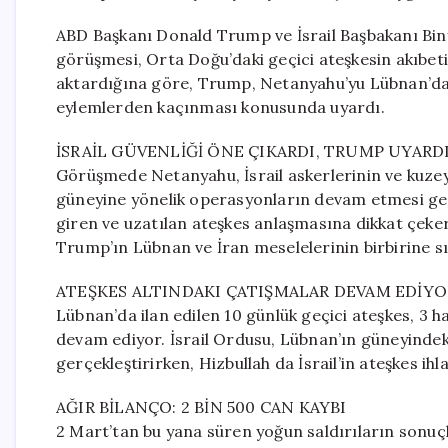
ABD Başkanı Donald Trump ve İsrail Başbakanı Bi
görüşmesi, Orta Doğu’daki geçici ateşkesin akıbetin
aktardığına göre, Trump, Netanyahu’yu Lübnan’da 
eylemlerden kaçınması konusunda uyardı.
İSRAİL GÜVENLİĞİ ÖNE ÇIKARDI, TRUMP UYARD
Görüşmede Netanyahu, İsrail askerlerinin ve kuzey
güneyine yönelik operasyonların devam etmesi gere
giren ve uzatılan ateşkes anlaşmasına dikkat çeke
Trump’ın Lübnan ve İran meselelerinin birbirine sık
ATEŞKES ALTINDAKI ÇATIŞMALAR DEVAM EDİYO
Lübnan’da ilan edilen 10 günlük geçici ateşkes, 3 
devam ediyor. İsrail Ordusu, Lübnan’ın güneyindeki 
gerçekleştirirken, Hizbullah da İsrail’in ateşkes ih
AĞIR BİLANÇO: 2 BİN 500 CAN KAYBI
2 Mart’tan bu yana süren yoğun saldırıların sonuçl