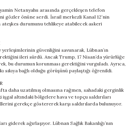
Göster
için
nyamin Netanyahu arasında gerçekleşen telefon
i gözler önüne serdi. İsrail merkezli Kanal 12’nin
ateşkes durumunu tehlikeye atabilecek askeri
I
 yerleşimlerinin güvenliğini savunarak, Lübnan’ın
ktiğini ileri sürdü. Ancak Trump, 17 Nisan’da yürürlüğe
rek, bu durumun korunması gerektiğini vurguladı. Ayrıca,
ı sıkıya bağlı olduğu görüşünü paylaştığı öğrenildi.
R
hafta daha uzatılmış olmasına rağmen, sahadaki gerginlik
işgal altındaki bölgelere hava ve topçu saldırıları
lallerini gerekçe göstererek karşı saldırılarda bulunuyor.
arı giderek ağırlaşıyor. Lübnan Sağlık Bakanlığı’nın