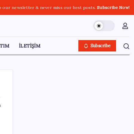
o our newsletter & never miss our best posts.
Subscribe Now!
TIM
İLETİŞİM
Subscribe
ı
SON YAZILAR
Intel’den TSMC’ye Rakip Teknoloji: 2027’de
Geliyor