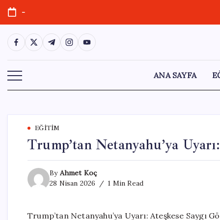
Skip
-
to
content
https://www.facebook.com/
https://twitter.com/
https://t.me/
https://www.instagram.com/
https://youtube.com/
ANA SAYFA
E
EĞITIM
Trump’tan Netanyahu’ya Uyarı:
By
Ahmet Koç
28 Nisan 2026
1 Min Read
Trump’tan Netanyahu’ya Uyarı: Ateşkese Saygı Gö