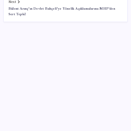
Next
Bülent Arınç’ın Devlet Bahçeli’ye Yönelik Açıklamalarına MHP’den
Sert Tepki!
SON YAZILAR
Intel’den TSMC’ye Rakip Teknoloji: 2027’de Geliyor
‘Çerçeve yasa’ya bir tepki de Yeniden Refah’tan: ‘Ne
çerçevesi belli, ne de çerçevenin yasası’
Turknet İnternet Altyapısı Çöktü: İşte Resmi
Açıklama