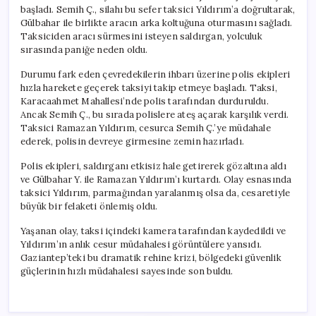
başladı. Semih Ç., silahı bu sefer taksici Yıldırım’a doğrultarak,
Gülbahar ile birlikte aracın arka koltuğuna oturmasını sağladı.
Taksiciden aracı sürmesini isteyen saldırgan, yolculuk
sırasında paniğe neden oldu.
Durumu fark eden çevredekilerin ihbarı üzerine polis ekipleri
hızla harekete geçerek taksiyi takip etmeye başladı. Taksi,
Karacaahmet Mahallesi’nde polis tarafından durduruldu.
Ancak Semih Ç., bu sırada polislere ateş açarak karşılık verdi.
Taksici Ramazan Yıldırım, cesurca Semih Ç.’ye müdahale
ederek, polisin devreye girmesine zemin hazırladı.
Polis ekipleri, saldırganı etkisiz hale getirerek gözaltına aldı
ve Gülbahar Y. ile Ramazan Yıldırım’ı kurtardı. Olay esnasında
taksici Yıldırım, parmağından yaralanmış olsa da, cesaretiyle
büyük bir felaketi önlemiş oldu.
Yaşanan olay, taksi içindeki kamera tarafından kaydedildi ve
Yıldırım’ın anlık cesur müdahalesi görüntülere yansıdı.
Gaziantep’teki bu dramatik rehine krizi, bölgedeki güvenlik
güçlerinin hızlı müdahalesi sayesinde son buldu.