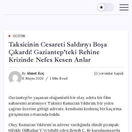
Skip
to
content
EĞITIM
Taksicinin Cesareti Saldırıyı Boşa
Çıkardı! Gaziantep’teki Rehine
Krizinde Nefes Kesen Anlar
Taksicinin
By
Ahmet Koç
yorumlar kapalı
Cesareti
11 Mayıs 2026
1 Min Read
Saldırıyı
Boşa
Çıkardı!
Gaziantep’te yaşanan olağanüstü bir olay, adeta bir film
Gaziantep’teki
sahnesini aratmıyor. Taksici Ramazan Yıldırım, bir yolcu
Rehine
Krizinde
çağrısı üzerine gittiği adreste, kendisini korkunç bir kaçırma
Nefes
girişiminin ortasında buldu.
Kesen
Anlar
Olay, Ramazan Yıldırım’ın adrese vardığında elinde pompalı
için
tüfekle Gülbahar Y.’yi tehdit eden Semih Ç. ile karşılaşmasıyla