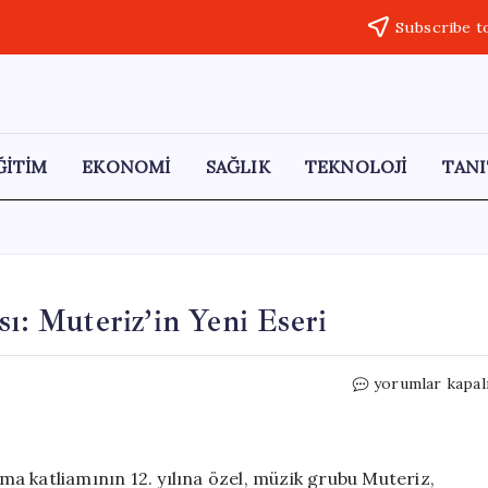
Subscribe t
ĞİTİM
EKONOMİ
SAĞLIK
TEKNOLOJİ
TANI
sı: Muteriz’in Yeni Eseri
Soma’nın
yorumlar kapal
Acısı
ve
Direniş
Şarkısı:
oma katliamının 12. yılına özel, müzik grubu Muteriz,