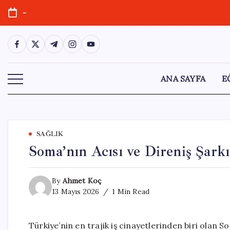
Skip
-
to
content
https://www.facebook.com/
https://twitter.com/
https://t.me/
https://www.instagram.com/
https://youtube.com/
ANA SAYFA
E
SAĞLIK
Soma’nın Acısı ve Direniş Şarkı
By
Ahmet Koç
13 Mayıs 2026
1 Min Read
Türkiye’nin en trajik iş cinayetlerinden biri olan S