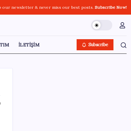
o our newsletter & never miss our best posts.
Subscribe Now!
TIM
İLETİŞİM
Subscribe
ı
SON YAZILAR
Porsche yöneticisinden Volkswagen’e
maliyetleri hızla düşürme çağrısı