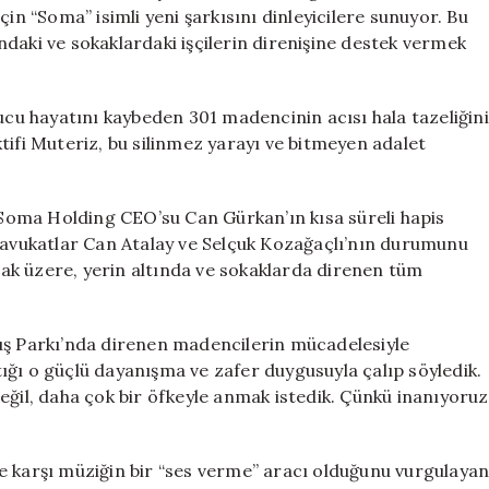
Muteriz’in
in “Soma” isimli yeni şarkısını dinleyicilere sunuyor. Bu
Yeni
daki ve sokaklardaki işçilerin direnişine destek vermek
Eseri
için
nucu hayatını kaybeden 301 madencinin acısı hala tazeliğini
tifi Muteriz, bu silinmez yarayı ve bitmeyen adalet
, Soma Holding CEO’su Can Gürkan’ın kısa süreli hapis
n avukatlar Can Atalay ve Selçuk Kozağaçlı’nın durumunu
lmak üzere, yerin altında ve sokaklarda direnen tüm
uş Parkı’nda direnen madencilerin mücadelesiyle
ttığı o güçlü dayanışma ve zafer duygusuyla çalıp söyledik.
eğil, daha çok bir öfkeyle anmak istedik. Çünkü inanıyoruz
e karşı müziğin bir “ses verme” aracı olduğunu vurgulaya