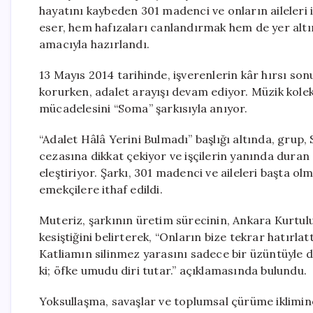
hayatını kaybeden 301 madenci ve onların aileleri iç
eser, hem hafızaları canlandırmak hem de yer altın
amacıyla hazırlandı.
13 Mayıs 2014 tarihinde, işverenlerin kâr hırsı so
korurken, adalet arayışı devam ediyor. Müzik kolek
mücadelesini “Soma” şarkısıyla anıyor.
“Adalet Hâlâ Yerini Bulmadı” başlığı altında, grup
cezasına dikkat çekiyor ve işçilerin yanında dura
eleştiriyor. Şarkı, 301 madenci ve aileleri başta o
emekçilere ithaf edildi.
Muteriz, şarkının üretim sürecinin, Ankara Kurtul
kesiştiğini belirterek, “Onların bize tekrar hatırla
Katliamın silinmez yarasını sadece bir üzüntüyle d
ki; öfke umudu diri tutar.” açıklamasında bulundu.
Yoksullaşma, savaşlar ve toplumsal çürüme iklimin