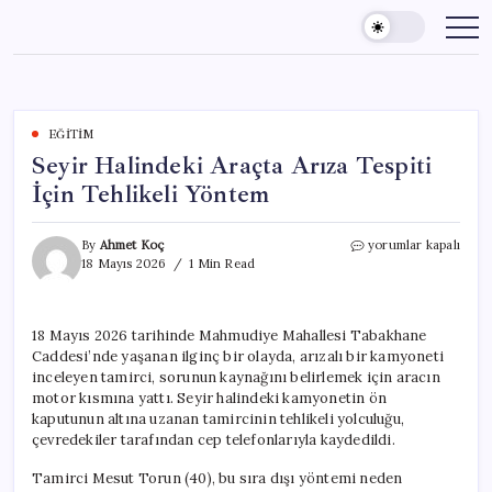
Skip
to
content
EĞITIM
Seyir Halindeki Araçta Arıza Tespiti
İçin Tehlikeli Yöntem
Seyir
By
Ahmet Koç
yorumlar kapalı
Halindeki
18 Mayıs 2026
1 Min Read
Araçta
Arıza
Tespiti
18 Mayıs 2026 tarihinde Mahmudiye Mahallesi Tabakhane
İçin
Caddesi’nde yaşanan ilginç bir olayda, arızalı bir kamyoneti
Tehlikeli
Yöntem
inceleyen tamirci, sorunun kaynağını belirlemek için aracın
için
motor kısmına yattı. Seyir halindeki kamyonetin ön
kaputunun altına uzanan tamircinin tehlikeli yolculuğu,
çevredekiler tarafından cep telefonlarıyla kaydedildi.
Tamirci Mesut Torun (40), bu sıra dışı yöntemi neden