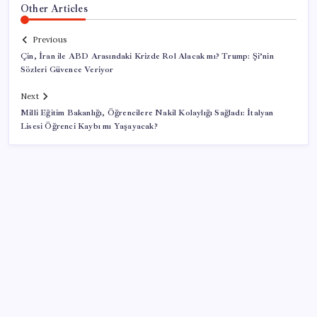
Other Articles
Previous
Çin, İran ile ABD Arasındaki Krizde Rol Alacak mı? Trump: Şi’nin
Sözleri Güvence Veriyor
Next
Milli Eğitim Bakanlığı, Öğrencilere Nakil Kolaylığı Sağladı: İtalyan
Lisesi Öğrenci Kaybı mı Yaşayacak?
SON YAZILAR
Artık çalışan primi tazminata yansıyacak