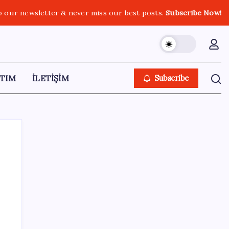
o our newsletter & never miss our best posts.
Subscribe Now!
TIM
İLETİŞİM
Subscribe
SON YAZILAR
Intel’den TSMC’ye Rakip Teknoloji: 2027’de
Geliyor