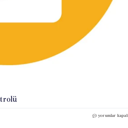
trolü
Salıpazarı’nda
yorumlar kapal
Salep
Hasatı