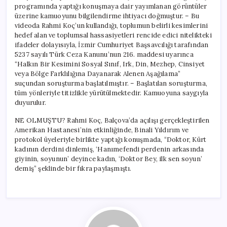
programında yaptığı konuşmaya dair yayımlanan görüntüler
üzerine kamuoyunu bilgilendirme ihtiyacı doğmuştur. – Bu
videoda Rahmi Koç’un kullandığı, toplumun belirli kesimlerini
hedef alan ve toplumsal hassasiyetleri rencide edici nitelikteki
ifadeler dolayısıyla, İzmir Cumhuriyet Başsavcılığı tarafından
5237 sayılı Türk Ceza Kanunu’nun 216. maddesi uyarınca
“Halkın Bir Kesimini Sosyal Sınıf, Irk, Din, Mezhep, Cinsiyet
veya Bölge Farklılığına Dayanarak Alenen Aşağılama”
suçundan soruşturma başlatılmıştır. – Başlatılan soruşturma,
tüm yönleriyle titizlikle yürütülmektedir. Kamuoyuna saygıyla
duyurulur.
NE OLMUŞTU? Rahmi Koç, Balçova’da açılışı gerçekleştirilen
Amerikan Hastanesi’nin etkinliğinde, Binali Yıldırım ve
protokol üyeleriyle birlikte yaptığı konuşmada, “Doktor, Kürt
kadının derdini dinlemiş, ‘Hanımefendi perdenin arkasında
giyinin, soyunun’ deyince kadın, ‘Doktor Bey, ilk sen soyun’
demiş” şeklinde bir fıkra paylaşmıştı.