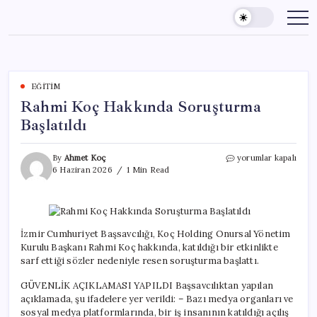
Skip
to
content
EĞITIM
Rahmi Koç Hakkında Soruşturma
Başlatıldı
Rahmi
By
Ahmet Koç
yorumlar kapalı
Koç
6 Haziran 2026
1 Min Read
Hakkında
Soruşturma
Başlatıldı
için
İzmir Cumhuriyet Başsavcılığı, Koç Holding Onursal Yönetim
Kurulu Başkanı Rahmi Koç hakkında, katıldığı bir etkinlikte
sarf ettiği sözler nedeniyle resen soruşturma başlattı.
GÜVENLİK AÇIKLAMASI YAPILDI Başsavcılıktan yapılan
açıklamada, şu ifadelere yer verildi: – Bazı medya organları ve
sosyal medya platformlarında, bir iş insanının katıldığı açılış