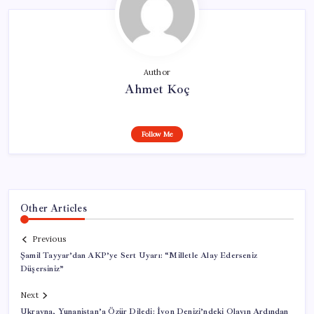
Author
Ahmet Koç
Follow Me
Other Articles
Previous
Şamil Tayyar’dan AKP’ye Sert Uyarı: “Milletle Alay Ederseniz
Düşersiniz”
Next
Ukrayna, Yunanistan’a Özür Diledi: İyon Denizi’ndeki Olayın Ardından