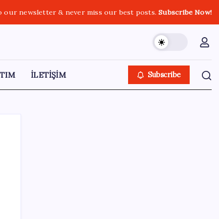
o our newsletter & never miss our best posts.
Subscribe Now!
TIM
İLETİŞİM
Subscribe
SON YAZILAR
Intel’den TSMC’ye Rakip Teknoloji: 2027’de
Geliyor