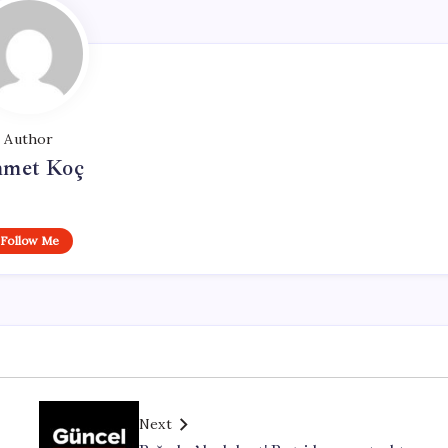
Author
met Koç
Follow Me
Next