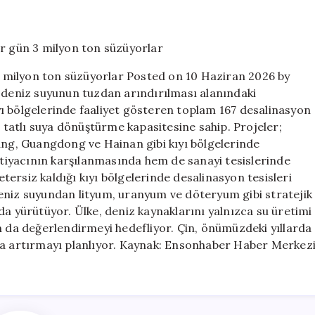
devleşti!
Denize
167
tesis
kurdular,
 3 milyon ton süzüyorlar Posted on 10 Haziran 2026 by
her
a deniz suyunun tuzdan arındırılması alanındaki
gün
ı bölgelerinde faaliyet gösteren toplam 167 desalinasyon
3
milyon
u tatlı suya dönüştürme kapasitesine sahip. Projeler;
ton
iang, Guangdong ve Hainan gibi kıyı bölgelerinde
süzüyorlar
ihtiyacının karşılanmasında hem de sanayi tesislerinde
için
yetersiz kaldığı kıyı bölgelerinde desalinasyon tesisleri
eniz suyundan lityum, uranyum ve döteryum gibi stratejik
da yürütüyor. Ülke, deniz kaynaklarını yalnızca su üretimi
n da değerlendirmeyi hedefliyor. Çin, önümüzdeki yıllarda
 da artırmayı planlıyor. Kaynak: Ensonhaber Haber Merkez