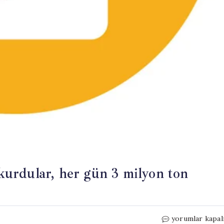
 kurdular, her gün 3 milyon ton
Proje
yorumlar kapal