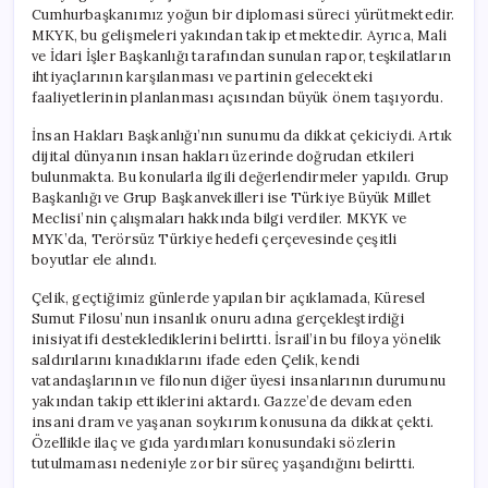
Cumhurbaşkanımız yoğun bir diplomasi süreci yürütmektedir.
MKYK, bu gelişmeleri yakından takip etmektedir. Ayrıca, Mali
ve İdari İşler Başkanlığı tarafından sunulan rapor, teşkilatların
ihtiyaçlarının karşılanması ve partinin gelecekteki
faaliyetlerinin planlanması açısından büyük önem taşıyordu.
İnsan Hakları Başkanlığı’nın sunumu da dikkat çekiciydi. Artık
dijital dünyanın insan hakları üzerinde doğrudan etkileri
bulunmakta. Bu konularla ilgili değerlendirmeler yapıldı. Grup
Başkanlığı ve Grup Başkanvekilleri ise Türkiye Büyük Millet
Meclisi’nin çalışmaları hakkında bilgi verdiler. MKYK ve
MYK’da, Terörsüz Türkiye hedefi çerçevesinde çeşitli
boyutlar ele alındı.
Çelik, geçtiğimiz günlerde yapılan bir açıklamada, Küresel
Sumut Filosu’nun insanlık onuru adına gerçekleştirdiği
inisiyatifi desteklediklerini belirtti. İsrail’in bu filoya yönelik
saldırılarını kınadıklarını ifade eden Çelik, kendi
vatandaşlarının ve filonun diğer üyesi insanlarının durumunu
yakından takip ettiklerini aktardı. Gazze’de devam eden
insani dram ve yaşanan soykırım konusuna da dikkat çekti.
Özellikle ilaç ve gıda yardımları konusundaki sözlerin
tutulmaması nedeniyle zor bir süreç yaşandığını belirtti.