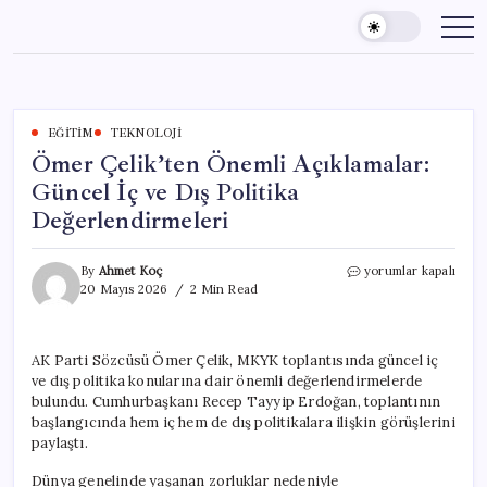
Skip
to
content
EĞITIM
TEKNOLOJI
Ömer Çelik’ten Önemli Açıklamalar:
Güncel İç ve Dış Politika
Değerlendirmeleri
Ömer
By
Ahmet Koç
yorumlar kapalı
Çelik’ten
20 Mayıs 2026
2 Min Read
Önemli
Açıklamalar:
Güncel
AK Parti Sözcüsü Ömer Çelik, MKYK toplantısında güncel iç
İç
ve dış politika konularına dair önemli değerlendirmelerde
ve
Dış
bulundu. Cumhurbaşkanı Recep Tayyip Erdoğan, toplantının
Politika
başlangıcında hem iç hem de dış politikalara ilişkin görüşlerini
Değerlendirmeleri
paylaştı.
için
Dünya genelinde yaşanan zorluklar nedeniyle