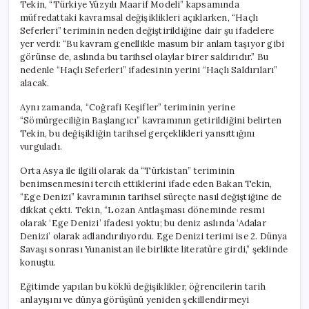
Tekin, “Türkiye Yüzyılı Maarif Modeli” kapsamında
müfredattaki kavramsal değişiklikleri açıklarken, “Haçlı
Seferleri” teriminin neden değiştirildiğine dair şu ifadelere
yer verdi: “Bu kavram genellikle masum bir anlam taşıyor gibi
görünse de, aslında bu tarihsel olaylar birer saldırıdır.” Bu
nedenle “Haçlı Seferleri” ifadesinin yerini “Haçlı Saldırıları”
alacak.
Aynı zamanda, “Coğrafi Keşifler” teriminin yerine
“Sömürgeciliğin Başlangıcı” kavramının getirildiğini belirten
Tekin, bu değişikliğin tarihsel gerçeklikleri yansıttığını
vurguladı.
Orta Asya ile ilgili olarak da “Türkistan” teriminin
benimsenmesini tercih ettiklerini ifade eden Bakan Tekin,
“Ege Denizi” kavramının tarihsel süreçte nasıl değiştiğine de
dikkat çekti. Tekin, “Lozan Antlaşması döneminde resmi
olarak ‘Ege Denizi’ ifadesi yoktu; bu deniz aslında ‘Adalar
Denizi’ olarak adlandırılıyordu. Ege Denizi terimi ise 2. Dünya
Savaşı sonrası Yunanistan ile birlikte literatüre girdi,” şeklinde
konuştu.
Eğitimde yapılan bu köklü değişiklikler, öğrencilerin tarih
anlayışını ve dünya görüşünü yeniden şekillendirmeyi