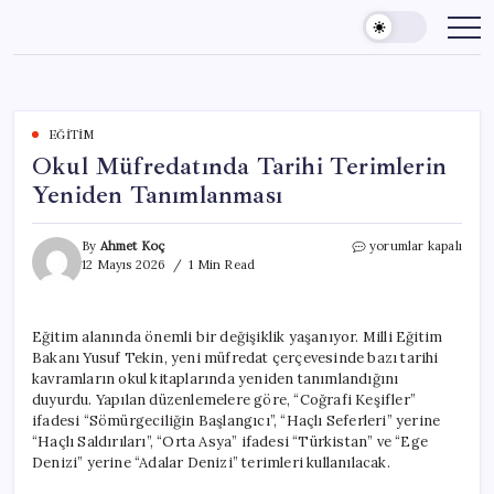
Skip
to
content
EĞITIM
Okul Müfredatında Tarihi Terimlerin
Yeniden Tanımlanması
Okul
By
Ahmet Koç
yorumlar kapalı
Müfredatında
12 Mayıs 2026
1 Min Read
Tarihi
Terimlerin
Yeniden
Eğitim alanında önemli bir değişiklik yaşanıyor. Milli Eğitim
Tanımlanması
Bakanı Yusuf Tekin, yeni müfredat çerçevesinde bazı tarihi
için
kavramların okul kitaplarında yeniden tanımlandığını
duyurdu. Yapılan düzenlemelere göre, “Coğrafi Keşifler”
ifadesi “Sömürgeciliğin Başlangıcı”, “Haçlı Seferleri” yerine
“Haçlı Saldırıları”, “Orta Asya” ifadesi “Türkistan” ve “Ege
Denizi” yerine “Adalar Denizi” terimleri kullanılacak.