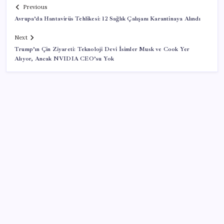
Previous
Avrupa’da Hantavirüs Tehlikesi: 12 Sağlık Çalışanı Karantinaya Alındı
Next
Trump’ın Çin Ziyareti: Teknoloji Devi İsimler Musk ve Cook Yer
Alıyor, Ancak NVIDIA CEO’su Yok
SON YAZILAR
Artık çalışan primi tazminata yansıyacak
Porsche yöneticisinden Volkswagen’e maliyetleri
hızla düşürme çağrısı