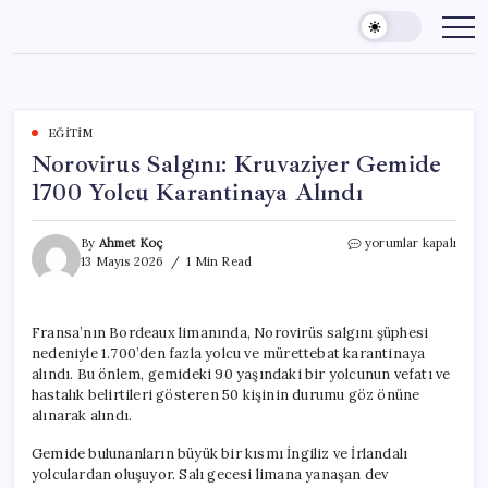
Skip
to
content
EĞITIM
Norovirus Salgını: Kruvaziyer Gemide
1700 Yolcu Karantinaya Alındı
Norovirus
By
Ahmet Koç
yorumlar kapalı
Salgını:
13 Mayıs 2026
1 Min Read
Kruvaziyer
Gemide
1700
Fransa’nın Bordeaux limanında, Norovirüs salgını şüphesi
Yolcu
nedeniyle 1.700’den fazla yolcu ve mürettebat karantinaya
Karantinaya
Alındı
alındı. Bu önlem, gemideki 90 yaşındaki bir yolcunun vefatı ve
için
hastalık belirtileri gösteren 50 kişinin durumu göz önüne
alınarak alındı.
Gemide bulunanların büyük bir kısmı İngiliz ve İrlandalı
yolculardan oluşuyor. Salı gecesi limana yanaşan dev