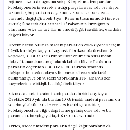
rağmen, 2BAm damgasına sahip 5 kopek madeni paralar,
koleksiyonerlerin en çok aradığı parçalar arasında yer alıyor.
Uzmanlar, bu paraların değerinin 2.500 ile 7.000 Grivna
arasında değiştiğini belirtiyor. Paranın tasarımındaki ince ve
sivri üçlü mızrak dişi, tarihsel “1” rakamının kuyruğunun
olmaması ve kenar tırtıllarının inceliği gibi özellikler, onu daha
değerli kılıyor.
Üretim hatası bulunan madeni paralar da koleksiyonerler için
büyük bir değer taşıyor. Lugansk fabrikasında üretilen 10
kopekler, 3.31ЖАг serisiyle anılıyor ve üretim hatasından
dolayı “tamamlanmamış” olarak kabul ediliyor. Bu durum,
paraların değerinin 8.000 ile 16.000 Grivna arasında
değişmesine neden oluyor. Bu paranın kenarında tırtıl
bulunmadığı ve ön yüzdeki yaprakların silik, arka yüzdeki
meyvelerin ise bitişik basıldığı belirtiliyor.
Yakın dönemde basılan hatalı paralar da dikkat çekiyor.
Özellikle 2020 yılında basılan 10 Grivnalık madeni paranın, ön
ve arka yüzünün 180 derece ters basıldığı örnekler,
koleksiyoncuların ilgi odağı haline gelmiş durumda ve bu
paranın TL karşılığı yaklaşık 5.150 TL civarında.
Ayrıca, sadece madeni paraların değil, kağıt paraların da