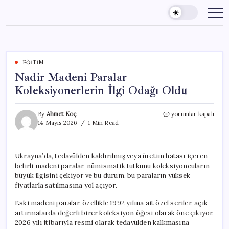
Skip
to
content
EĞITIM
Nadir Madeni Paralar
Koleksiyonerlerin İlgi Odağı Oldu
Nadir
By
Ahmet Koç
yorumlar kapalı
Madeni
14 Mayıs 2026
1 Min Read
Paralar
Koleksiyonerlerin
İlgi
Ukrayna’da, tedavülden kaldırılmış veya üretim hatası içeren
Odağı
belirli madeni paralar, nümismatik tutkunu koleksiyoncuların
Oldu
için
büyük ilgisini çekiyor ve bu durum, bu paraların yüksek
fiyatlarla satılmasına yol açıyor.
Eski madeni paralar, özellikle 1992 yılına ait özel seriler, açık
artırmalarda değerli birer koleksiyon öğesi olarak öne çıkıyor.
2026 yılı itibarıyla resmi olarak tedavülden kalkmasına