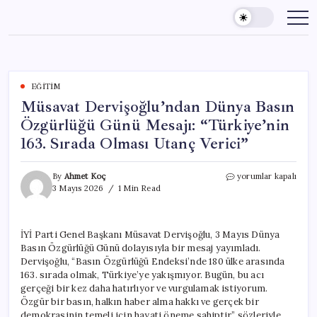
Skip
to
content
EĞITIM
Müsavat Dervişoğlu’ndan Dünya Basın
Özgürlüğü Günü Mesajı: “Türkiye’nin
163. Sırada Olması Utanç Verici”
Müsavat
By
Ahmet Koç
yorumlar kapalı
Dervişoğlu’ndan
3 Mayıs 2026
1 Min Read
Dünya
Basın
Özgürlüğü
İYİ Parti Genel Başkanı Müsavat Dervişoğlu, 3 Mayıs Dünya
Günü
Basın Özgürlüğü Günü dolayısıyla bir mesaj yayımladı.
Mesajı:
“Türkiye’nin
Dervişoğlu, “Basın Özgürlüğü Endeksi’nde 180 ülke arasında
163.
163. sırada olmak, Türkiye’ye yakışmıyor. Bugün, bu acı
Sırada
gerçeği bir kez daha hatırlıyor ve vurgulamak istiyorum.
Olması
Özgür bir basın, halkın haber alma hakkı ve gerçek bir
Utanç
demokrasinin temeli için hayati öneme sahiptir.” sözleriyle