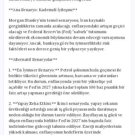
**Ana Senaryo: Kademeli İyileşme**
Morgan Stanley’nin temel senaryosu, İran kaynaklı
gerginliklerin zamanla azalacağı, enflasyondaki artışın geçici
olacağı ve Federal Rezerv’in (Fed) “sabırlı” tutumunu
sürdürerek ekonomik büyümenin devam edeceği varsayımına
dayanıyor. Ancak, bankaya göre bu iyimserlikteki risk
faktörleri son derece geniş bir yelpazeye yayılıyor.
**Alternatif Senaryolar**
1. **En İyimser Senaryo:** Petrol şokunun hızla geçmesi ile
birlikte tüketici güveninin artması, harcama ve yatırımları
tetikliyor. Bu durum, enflasyonda yeni bir yükselişe yol
açabilir ve Fed’in 2027 yılına kadar toplam 100 baz puanlık bir
faiz artışı yapması gerektiği öne sürülüyor.
2. **Yapay Zeka Etkisi:** İkinci senaryoda, yapay zekanın
üretkenliği artırdığı ancak iş gücü piyasasında daralmaya
neden olduğu bir durum tasvir ediliyor. Zayıflayan iş gücü ve
düşen enflasyonla birlikte Fed’in 2027’nin başında faiz
indirimlerine gideceği tahmin ediliyor. Enerji maliyetlerinin
yüksek kalması, enflasyonun hedeflerin üzerinde