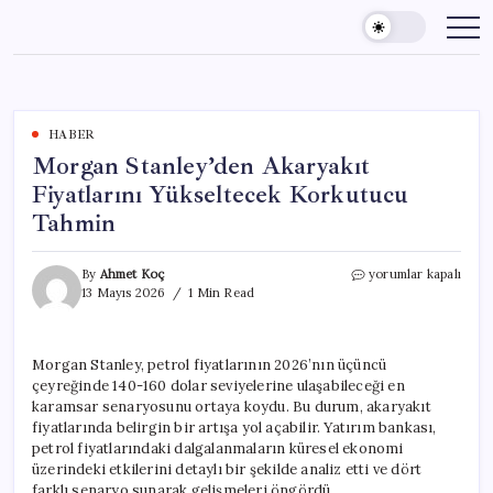
Skip
to
content
HABER
Morgan Stanley’den Akaryakıt
Fiyatlarını Yükseltecek Korkutucu
Tahmin
Morgan
By
Ahmet Koç
yorumlar kapalı
Stanley’den
13 Mayıs 2026
1 Min Read
Akaryakıt
Fiyatlarını
Yükseltecek
Morgan Stanley, petrol fiyatlarının 2026’nın üçüncü
Korkutucu
çeyreğinde 140-160 dolar seviyelerine ulaşabileceği en
Tahmin
için
karamsar senaryosunu ortaya koydu. Bu durum, akaryakıt
fiyatlarında belirgin bir artışa yol açabilir. Yatırım bankası,
petrol fiyatlarındaki dalgalanmaların küresel ekonomi
üzerindeki etkilerini detaylı bir şekilde analiz etti ve dört
farklı senaryo sunarak gelişmeleri öngördü.