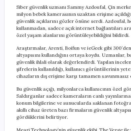
Siber güvenlik uzmanı Sammy Azdoufal, Çin merkezl
milyon bebek kamerasının uzaktan erişime açıldığın
güvenlik açıklarını gözler önüne serdi. Azdoufal, h
kullanmadan, sadece açık internet bağlantıları aracı
özel yaşam alanlarını görüntüleyebildiğini bildirdi.
Araştırmalar, Arenti, Boifun ve ieGeek gibi 300’d
altyapısını kullandığını ortaya koydu. Uzmanlar, b
güvenlik ihlali olarak değerlendirdi. Yapılan incele
şifrelerin kullanıldığı, kullanıcı görüntülerinin y
cihazların dış erişime karşı tamamen savunmasız o
Bu güvenlik açığı, milyonlarca kullanıcının özel gö
Saldırganlar sadece kameraların canlı yayınlarına 
konum bilgilerine ve sunucularda saklanan fotoğraf
akıllı cihaz üreten bazı firmaların güvenlik altya
gördüklerini belirtiyor.
Meari Technology’nin güvenlik ekibi, The Verge ile 