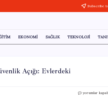
Subscribe t
ĞİTİM
EKONOMİ
SAĞLIK
TEKNOLOJİ
TANI
venlik Açığı: Evlerdeki
Milyonlarca
yorumlar kapal
Bebek
Kamerası
Güvenlik