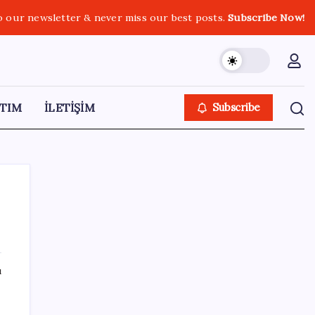
o our newsletter & never miss our best posts.
Subscribe Now!
TIM
İLETİŞİM
Subscribe
SON YAZILAR
ı
Bakan Kurum: Bu işler ahbap çavuş ilişkisiyle
yürümez