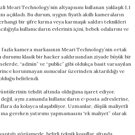
Açığı:
i Meari Technology’nin altyapısını kullanan yaklaşık 1,1
Evlerdeki
ı açıkladı. Bu durum, uygun fiyatlı akıllı kameraların
Görüntülere
erhangi bir şifre kırma veya karmaşık saldırı teknikleri
Erişim
lığıyla kullanıcıların evlerinin içini, bebek odalarını ve
Sağlandı
için
en fazla kamera markasının Meari Technology’nin ortak
u durumu klasik bir hacker saldırısından ziyade büyük bir
melerde, “admin” ve “public” gibi oldukça basit varsayılan
eterince korunmayan sunucular üzerinden aktarıldığı ve
lduğu belirlendi.
rüntülerinin tehdit altında olduğuna işaret ediyor.
değil, aynı zamanda kullanıcıların e-posta adreslerine,
lara da kolayca ulaşabiliyor. Uzmanlar, düşük maliyetli
pısına gereken yatırımı yapmamasını “ek maliyet” olarak
yaptığı görüşmede, belirli teknik koşullar altında