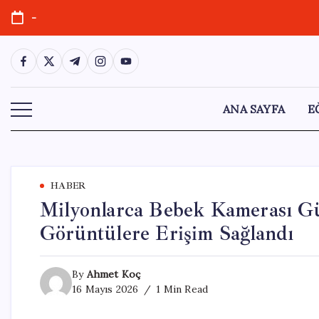
Skip
-
to
content
https://www.facebook.com/
https://twitter.com/
https://t.me/
https://www.instagram.com/
https://youtube.com/
ANA SAYFA
E
HABER
Milyonlarca Bebek Kamerası Gü
Görüntülere Erişim Sağlandı
By
Ahmet Koç
16 Mayıs 2026
1 Min Read