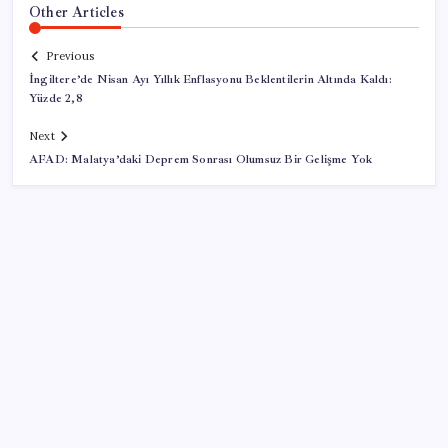
Other Articles
Previous
İngiltere’de Nisan Ayı Yıllık Enflasyonu Beklentilerin Altında Kaldı:
Yüzde 2,8
Next
AFAD: Malatya’daki Deprem Sonrası Olumsuz Bir Gelişme Yok
SON YAZILAR
Intel’den TSMC’ye Rakip Teknoloji: 2027’de Geliyor