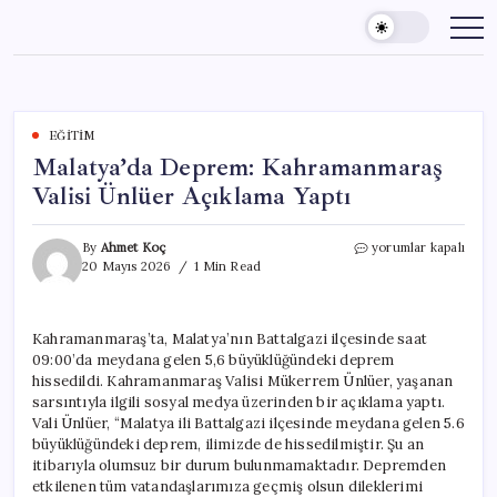
Skip
to
content
EĞITIM
Malatya’da Deprem: Kahramanmaraş
Valisi Ünlüer Açıklama Yaptı
Malatya’da
By
Ahmet Koç
yorumlar kapalı
Deprem:
20 Mayıs 2026
1 Min Read
Kahramanmaraş
Valisi
Ünlüer
Kahramanmaraş’ta, Malatya’nın Battalgazi ilçesinde saat
Açıklama
09:00’da meydana gelen 5,6 büyüklüğündeki deprem
Yaptı
için
hissedildi. Kahramanmaraş Valisi Mükerrem Ünlüer, yaşanan
sarsıntıyla ilgili sosyal medya üzerinden bir açıklama yaptı.
Vali Ünlüer, “Malatya ili Battalgazi ilçesinde meydana gelen 5.6
büyüklüğündeki deprem, ilimizde de hissedilmiştir. Şu an
itibarıyla olumsuz bir durum bulunmamaktadır. Depremden
etkilenen tüm vatandaşlarımıza geçmiş olsun dileklerimi