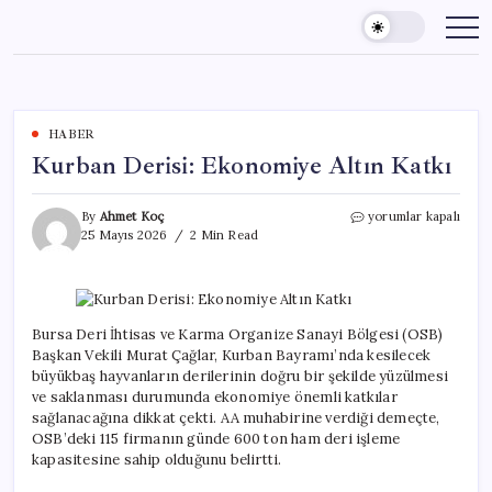
Skip
to
content
HABER
Kurban Derisi: Ekonomiye Altın Katkı
Kurban
By
Ahmet Koç
yorumlar kapalı
Derisi:
25 Mayıs 2026
2 Min Read
Ekonomiye
Altın
Katkı
için
Bursa Deri İhtisas ve Karma Organize Sanayi Bölgesi (OSB)
Başkan Vekili Murat Çağlar, Kurban Bayramı’nda kesilecek
büyükbaş hayvanların derilerinin doğru bir şekilde yüzülmesi
ve saklanması durumunda ekonomiye önemli katkılar
sağlanacağına dikkat çekti. AA muhabirine verdiği demeçte,
OSB’deki 115 firmanın günde 600 ton ham deri işleme
kapasitesine sahip olduğunu belirtti.