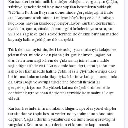
Kurban derilerinin milli bir değer olduğunu vurgulayan Çağlar,
Türkiye genelinde yıl boyunca yapılan kesimlerin yaklaşık
%25’inin Kurban Bayramı döneminde gerçekleştiğini ifade
etti. Bayramda tahminen 1 milyon büyükbaş ve 2-2,5 milyon
küçükbaş hayvan kesileceği öngörülüyor. Kurban derilerinin
ayakkabı, çanta, cüzdan, kemer gibi ürünlerin yanı sıra, son
yıllarda sağlık ve gıda sektörlerinde de önemli bir ham madde
kaynağı haline geldiğine dikkat çekti.
Türk deri sanayisinin, ileri teknoloji yatırımlarıyla kolajen ve
jelatin üretiminde de ön plana çıktığını belirten Çağlar, bu
ürünlerin hem sağlık hem de gıda sanayisine ham madde
sağladığını ifade etti. “Bu nedenle ham deri, stratejik öneme
sahip bir hammadde haline geldi. Hazır giyimde Avrupa’daki
belirli markaların tedarikçisiyiz. Jelatin ve kolajen konusunda
da Orta Doğu ve Avrupa ülkelerine önemli ihracatlar
gerçekleştiriyoruz. Bu yüksek katma değerli ürünleri elde
edebilmek için kurban derilerini titizlikle korumalıyız,” diye
ekledi.
Kurban kesimlerinin mümkün olduğunca profesyonel ekipler
tarafından ve toplu kesim yerlerinde yapılmasının önemine
değinen Çağlar, derinin yüzülürken delinmemesi gerektiğini
vurguladı. Kesim sonrası derinin et kısmının kaplanacak