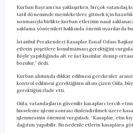
Kurban Bayramı’na yaklaşırken, birçok vatandaş kur
tatil döneminde memleketlere gitmek için hazırlık y
ısınmasıyla birlikte kurban etlerinin nasıl saklan
saklama yöntemleri hakkında önemli uyarılarda bu
İstanbul Perakendeci Kasaplar Esnaf Odası Başkanı 
etlerin poşetlere konulmaması gerektiğini vurgul
Böyle yapıldığında alt ve üst kısımlar donup ortası
bozulur,” dedi.
Kurban alımında dikkat edilmesi gerekenler arası
kontrol edilmesi gerektiğinin altını çizen Güla, b
gerektiğini ifade etti.
Güla, vatandaşların güvenilir kasapları tercih etme
hisseleme işlemi sonrası dinlendirilmek üzere kas
işlenmesinin önemini vurguladı. “Kasaplar, etin kıym
dağıtım yapabilir. Bu nedenle etlerin kasaplara göt