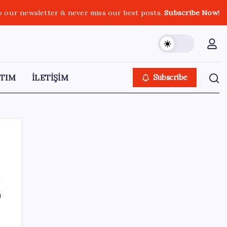
o our newsletter & never miss our best posts.
Subscribe Now!
TIM
İLETİŞİM
Subscribe
SON YAZILAR
ı
Intel’den TSMC’ye Rakip Teknoloji: 2027’de
Geliyor