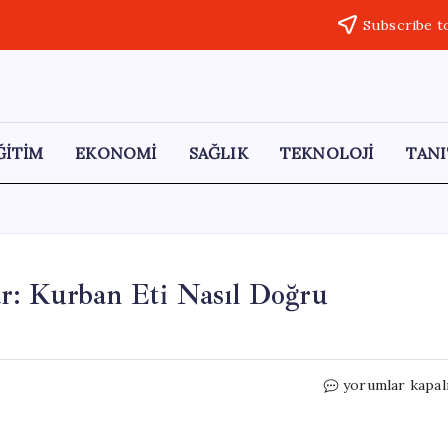
Subscribe t
ĞİTİM
EKONOMİ
SAĞLIK
TEKNOLOJİ
TANI
r: Kurban Eti Nasıl Doğru
Kurban
yorumlar kapal
Bayramı
Öncesi
Uyarılar: