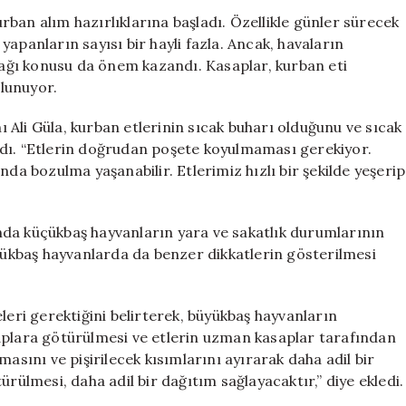
Kurban
ban alım hazırlıklarına başladı. Özellikle günler sürecek
Eti
apanların sayısı bir hayli fazla. Ancak, havaların
Nasıl
acağı konusu da önem kazandı. Kasaplar, kurban eti
Doğru
lunuyor.
Saklanmalı?
için
Ali Güla, kurban etlerinin sıcak buharı olduğunu ve sıcak
adı. “Etlerin doğrudan poşete koyulmaması gerekiyor.
nda bozulma yaşanabilir. Etlerimiz hızlı bir şekilde yeşerip
nda küçükbaş hayvanların yara ve sakatlık durumlarının
üyükbaş hayvanlarda da benzer dikkatlerin gösterilmesi
leri gerektiğini belirterek, büyükbaş hayvanların
aplara götürülmesi ve etlerin uzman kasaplar tarafından
asını ve pişirilecek kısımlarını ayırarak daha adil bir
ürülmesi, daha adil bir dağıtım sağlayacaktır,” diye ekledi.