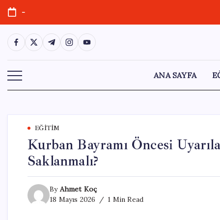
Skip
-
to
content
https://www.facebook.com/
https://twitter.com/
https://t.me/
https://www.instagram.com/
https://youtube.com/
ANA SAYFA
E
EĞITIM
Kurban Bayramı Öncesi Uyarıla
Saklanmalı?
By
Ahmet Koç
18 Mayıs 2026
1 Min Read