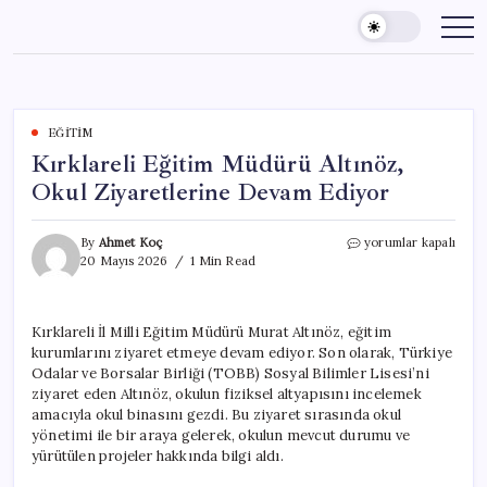
Skip
to
content
EĞITIM
Kırklareli Eğitim Müdürü Altınöz,
Okul Ziyaretlerine Devam Ediyor
Kırklareli
By
Ahmet Koç
yorumlar kapalı
Eğitim
20 Mayıs 2026
1 Min Read
Müdürü
Altınöz,
Okul
Kırklareli İl Milli Eğitim Müdürü Murat Altınöz, eğitim
Ziyaretlerine
kurumlarını ziyaret etmeye devam ediyor. Son olarak, Türkiye
Devam
Ediyor
Odalar ve Borsalar Birliği (TOBB) Sosyal Bilimler Lisesi’ni
için
ziyaret eden Altınöz, okulun fiziksel altyapısını incelemek
amacıyla okul binasını gezdi. Bu ziyaret sırasında okul
yönetimi ile bir araya gelerek, okulun mevcut durumu ve
yürütülen projeler hakkında bilgi aldı.