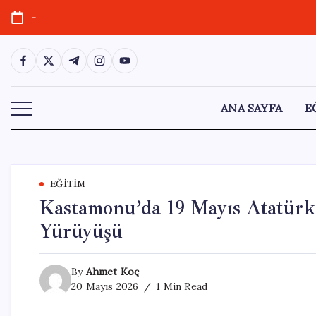
Skip
-
to
content
https://www.facebook.com/
https://twitter.com/
https://t.me/
https://www.instagram.com/
https://youtube.com/
ANA SAYFA
E
EĞITIM
Kastamonu’da 19 Mayıs Atatürk
Yürüyüşü
By
Ahmet Koç
20 Mayıs 2026
1 Min Read