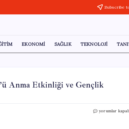
Subscribe t
ĞİTİM
EKONOMİ
SAĞLIK
TEKNOLOJİ
TANI
’ü Anma Etkinliği ve Gençlik
Kastamonu’da
yorumlar kapal
19
Mayıs
Atatürk’ü