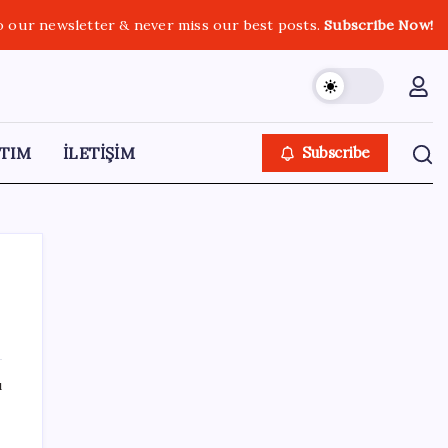
o our newsletter & never miss our best posts.
Subscribe Now!
TIM
İLETİŞİM
Subscribe
SON YAZILAR
ı
Intel’den TSMC’ye Rakip Teknoloji: 2027’de
Geliyor