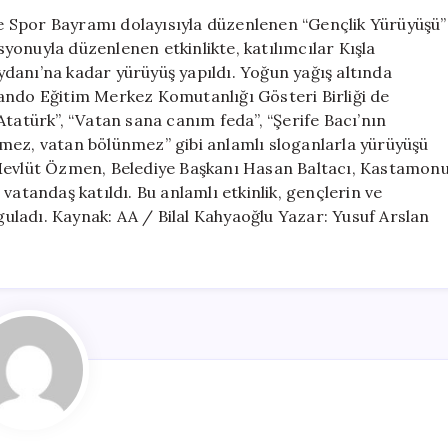
Anma
 Spor Bayramı dolayısıyla düzenlenen “Gençlik Yürüyüşü”
Etkinliği
asyonuyla düzenlenen etkinlikte, katılımcılar Kışla
ve
danı’na kadar yürüyüş yapıldı. Yoğun yağış altında
Gençlik
do Eğitim Merkez Komutanlığı Gösteri Birliği de
Yürüyüşü
Atatürk”, “Vatan sana canım feda”, “Şerife Bacı’nın
için
mez, vatan bölünmez” gibi anlamlı sloganlarla yürüyüşü
 Mevlüt Özmen, Belediye Başkanı Hasan Baltacı, Kastamon
vatandaş katıldı. Bu anlamlı etkinlik, gençlerin ve
ladı. Kaynak: AA / Bilal Kahyaoğlu Yazar: Yusuf Arslan