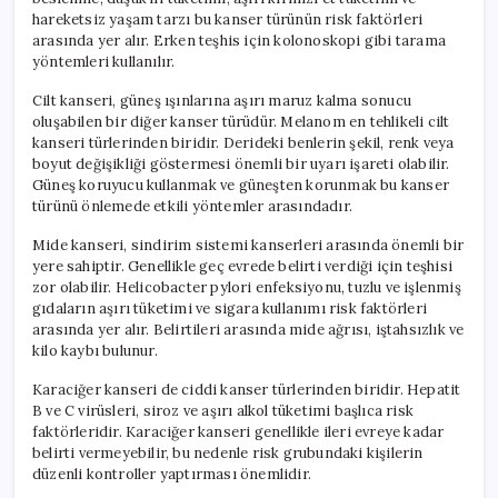
hareketsiz yaşam tarzı bu kanser türünün risk faktörleri
arasında yer alır. Erken teşhis için kolonoskopi gibi tarama
yöntemleri kullanılır.
Cilt kanseri, güneş ışınlarına aşırı maruz kalma sonucu
oluşabilen bir diğer kanser türüdür. Melanom en tehlikeli cilt
kanseri türlerinden biridir. Derideki benlerin şekil, renk veya
boyut değişikliği göstermesi önemli bir uyarı işareti olabilir.
Güneş koruyucu kullanmak ve güneşten korunmak bu kanser
türünü önlemede etkili yöntemler arasındadır.
Mide kanseri, sindirim sistemi kanserleri arasında önemli bir
yere sahiptir. Genellikle geç evrede belirti verdiği için teşhisi
zor olabilir. Helicobacter pylori enfeksiyonu, tuzlu ve işlenmiş
gıdaların aşırı tüketimi ve sigara kullanımı risk faktörleri
arasında yer alır. Belirtileri arasında mide ağrısı, iştahsızlık ve
kilo kaybı bulunur.
Karaciğer kanseri de ciddi kanser türlerinden biridir. Hepatit
B ve C virüsleri, siroz ve aşırı alkol tüketimi başlıca risk
faktörleridir. Karaciğer kanseri genellikle ileri evreye kadar
belirti vermeyebilir, bu nedenle risk grubundaki kişilerin
düzenli kontroller yaptırması önemlidir.