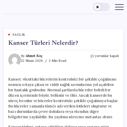
Skip
to
content
SAĞLIK
Kanser Türleri Nelerdir?
Kanser
By
Ahmet Koç
yorumlar kapalı
Türleri
22 Nisan 2026
3 Min Read
Nelerdir?
için
Kanser, vücuttaki hücrelerin kontrolsüz bir şekilde çoğalması
sonucu ortaya çıkan ve ciddi sağlık sorunlarına yol açabilen
bir hastalık grubudur. Normal şartlarda hücreler belirli bir
düzen içerisinde büyür, bölünür ve ölür. Ancak kanserde bu
süreç bozulur ve hücreler kontrolsüz şekilde çoğalmaya başlar.
Bu hücreler zamanla tümör adı verilen kitleleri oluşturur ve
bazı durumlarda çevre dokulara veya vücudun diğer
bölgelerine yayılabilir. Bu yayılma sürecine metastaz denir.
Kanser türleri, ortaya çıktıkları dokuya veya organa göre