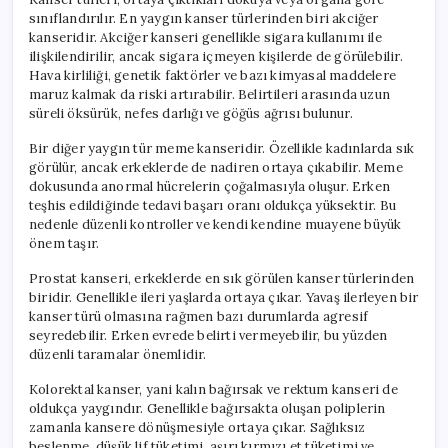
sınıflandırılır. En yaygın kanser türlerinden biri akciğer
kanseridir. Akciğer kanseri genellikle sigara kullanımı ile
ilişkilendirilir, ancak sigara içmeyen kişilerde de görülebilir.
Hava kirliliği, genetik faktörler ve bazı kimyasal maddelere
maruz kalmak da riski artırabilir. Belirtileri arasında uzun
süreli öksürük, nefes darlığı ve göğüs ağrısı bulunur.
Bir diğer yaygın tür meme kanseridir. Özellikle kadınlarda sık
görülür, ancak erkeklerde de nadiren ortaya çıkabilir. Meme
dokusunda anormal hücrelerin çoğalmasıyla oluşur. Erken
teşhis edildiğinde tedavi başarı oranı oldukça yüksektir. Bu
nedenle düzenli kontroller ve kendi kendine muayene büyük
önem taşır.
Prostat kanseri, erkeklerde en sık görülen kanser türlerinden
biridir. Genellikle ileri yaşlarda ortaya çıkar. Yavaş ilerleyen bir
kanser türü olmasına rağmen bazı durumlarda agresif
seyredebilir. Erken evrede belirti vermeyebilir, bu yüzden
düzenli taramalar önemlidir.
Kolorektal kanser, yani kalın bağırsak ve rektum kanseri de
oldukça yaygındır. Genellikle bağırsakta oluşan poliplerin
zamanla kansere dönüşmesiyle ortaya çıkar. Sağlıksız
beslenme, düşük lif tüketimi, aşırı kırmızı et tüketimi ve