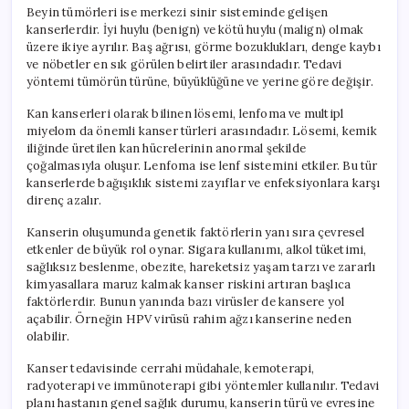
Beyin tümörleri ise merkezi sinir sisteminde gelişen
kanserlerdir. İyi huylu (benign) ve kötü huylu (malign) olmak
üzere ikiye ayrılır. Baş ağrısı, görme bozuklukları, denge kaybı
ve nöbetler en sık görülen belirtiler arasındadır. Tedavi
yöntemi tümörün türüne, büyüklüğüne ve yerine göre değişir.
Kan kanserleri olarak bilinen lösemi, lenfoma ve multipl
miyelom da önemli kanser türleri arasındadır. Lösemi, kemik
iliğinde üretilen kan hücrelerinin anormal şekilde
çoğalmasıyla oluşur. Lenfoma ise lenf sistemini etkiler. Bu tür
kanserlerde bağışıklık sistemi zayıflar ve enfeksiyonlara karşı
direnç azalır.
Kanserin oluşumunda genetik faktörlerin yanı sıra çevresel
etkenler de büyük rol oynar. Sigara kullanımı, alkol tüketimi,
sağlıksız beslenme, obezite, hareketsiz yaşam tarzı ve zararlı
kimyasallara maruz kalmak kanser riskini artıran başlıca
faktörlerdir. Bunun yanında bazı virüsler de kansere yol
açabilir. Örneğin HPV virüsü rahim ağzı kanserine neden
olabilir.
Kanser tedavisinde cerrahi müdahale, kemoterapi,
radyoterapi ve immünoterapi gibi yöntemler kullanılır. Tedavi
planı hastanın genel sağlık durumu, kanserin türü ve evresine