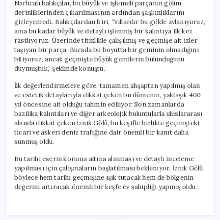
Narlıcalı balıkçılar, bu büyük ve işlemeli parçanın gölün
derinliklerinden çıkarılmasının ardından şaşkınlıklarını
gizleyemedi. Balıkçılardan biri, “Yıllardır bu gölde avlanıyoruz,
ama bu kadar büyük ve detaylı işlenmiş bir kalıntıya ilk kez
rastlıyoruz. Üzerinde titizlikle çalışılmış ve geçmişe ait izler
taşıyan bir parça. Burada bu boyutta bir geminin olmadığını
biliyoruz, ancak geçmişte büyük gemilerin bulunduğunu
duymuştuk,” şeklinde konuştu.
İlk değerlendirmelere göre, tamamen ahşaptan yapılmış olan
ve estetik detaylarıyla dikkat çeken bu dümenin, yaklaşık 400
yıl öncesine ait olduğu tahmin ediliyor. Son zamanlarda
bazilika kalıntıları ve diğer arkeolojik buluntularla uluslararası
alanda dikkat çeken İznik Gölü, bu keşifle birlikte geçmişteki
ticari ve askeri deniz trafiğine dair önemli bir kanıt daha
sunmuş oldu.
Bu tarihi eserin koruma altına alınması ve detaylı inceleme
yapılması için çalışmaların başlatılması bekleniyor. İznik Gölü,
böylece hem tarihi geçmişine ışık tutacak hem de bölgenin
değerini artıracak önemli bir keşfe ev sahipliği yapmış oldu.