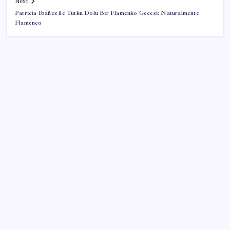
Next
Patricia Ibáñez ile Tutku Dolu Bir Flamenko Gecesi: Naturalmente
Flamenco
SON YAZILAR
Intel’den TSMC’ye Rakip Teknoloji: 2027’de Geliyor
‘Çerçeve yasa’ya bir tepki de Yeniden Refah’tan: ‘Ne
çerçevesi belli, ne de çerçevenin yasası’
Turknet İnternet Altyapısı Çöktü: İşte Resmi
Açıklama
ABD ekonomisi beklentinin altında büyüdü