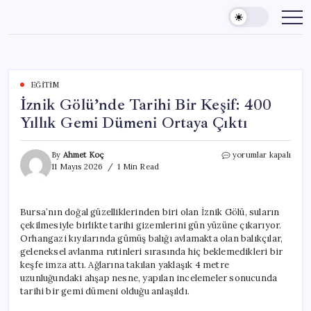
Skip
to
content
EĞITIM
İznik Gölü’nde Tarihi Bir Keşif: 400
Yıllık Gemi Dümeni Ortaya Çıktı
İznik
By
Ahmet Koç
yorumlar kapalı
Gölü’nde
11 Mayıs 2026
1 Min Read
Tarihi
Bir
Keşif:
Bursa’nın doğal güzelliklerinden biri olan İznik Gölü, suların
400
çekilmesiyle birlikte tarihi gizemlerini gün yüzüne çıkarıyor.
Yıllık
Gemi
Orhangazi kıyılarında gümüş balığı avlamakta olan balıkçılar,
Dümeni
geleneksel avlanma rutinleri sırasında hiç beklemedikleri bir
Ortaya
keşfe imza attı. Ağlarına takılan yaklaşık 4 metre
Çıktı
uzunluğundaki ahşap nesne, yapılan incelemeler sonucunda
için
tarihi bir gemi dümeni olduğu anlaşıldı.