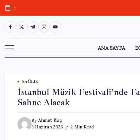
Skip
-
to
content
https://www.facebook.com/
https://twitter.com/
https://t.me/
https://www.instagram.com/
https://youtube.com/
ANA SAYFA
E
SAĞLIK
İstanbul Müzik Festivali’nde Fa
Sahne Alacak
By
Ahmet Koç
3 Haziran 2026
2 Min Read