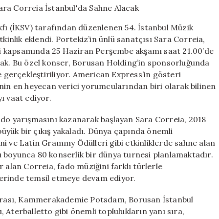
Gecesi:
Sara
kfı (İKSV) tarafından düzenlenen 54. İstanbul Müzik
Correia
kinlik eklendi. Portekiz’in ünlü sanatçısı Sara Correia,
İstanbul’da
i kapsamında 25 Haziran Perşembe akşamı saat 21.00’de
Sahne
Alacak
cak. Bu özel konser, Borusan Holding’in sponsorluğunda
için
e gerçekleştiriliyor. American Express’in gösteri
nin en heyecan verici yorumcularından biri olarak bilinen
ı vaat ediyor.
ado yarışmasını kazanarak başlayan Sara Correia, 2018
 büyük bir çıkış yakaladı. Dünya çapında önemli
ni ve Latin Grammy Ödülleri gibi etkinliklerde sahne alan
ılı boyunca 80 konserlik bir dünya turnesi planlamaktadır.
 alan Correia, fado müziğini farklı türlerle
erinde temsil etmeye devam ediyor.
estrası, Kammerakademie Potsdam, Borusan İstanbul
 Aterballetto gibi önemli toplulukların yanı sıra,