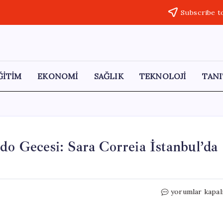
Subscribe t
ĞİTİM
EKONOMİ
SAĞLIK
TEKNOLOJİ
TANI
do Gecesi: Sara Correia İstanbul’da
İstanbul
yorumlar kapal
Müzik
Festivali’nde
Fado