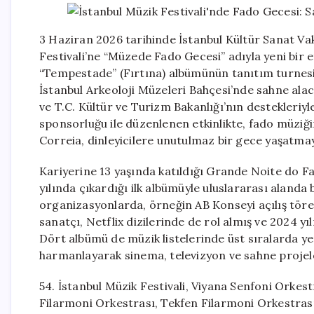
3 Haziran 2026 tarihinde İstanbul Kültür Sanat Va
Festivali’ne “Müzede Fado Gecesi” adıyla yeni bir et
“Tempestade” (Fırtına) albümünün tanıtım turnes
İstanbul Arkeoloji Müzeleri Bahçesi’nde sahne ala
ve T.C. Kültür ve Turizm Bakanlığı’nın destekleriyl
sponsorluğu ile düzenlenen etkinlikte, fado müziği
Correia, dinleyicilere unutulmaz bir gece yaşatmay
Kariyerine 13 yaşında katıldığı Grande Noite do F
yılında çıkardığı ilk albümüyle uluslararası alanda
organizasyonlarda, örneğin AB Konseyi açılış töre
sanatçı, Netflix dizilerinde de rol almış ve 2024 y
Dört albümü de müzik listelerinde üst sıralarda yer
harmanlayarak sinema, televizyon ve sahne projel
54. İstanbul Müzik Festivali, Viyana Senfoni Ork
Filarmoni Orkestrası, Tekfen Filarmoni Orkestrası,