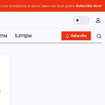
o our newsletter & never miss our best posts.
Subscribe Now!
TIM
İLETİŞİM
Subscribe
SON YAZILAR
ı
Intel’den TSMC’ye Rakip Teknoloji: 2027’de
Geliyor