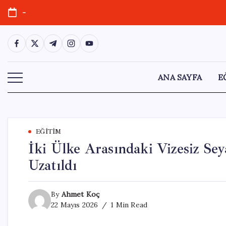
Skip
-
to
content
https://www.facebook.com/
https://twitter.com/
https://t.me/
https://www.instagram.com/
https://youtube.com/
ANA SAYFA
E
EĞITIM
İki Ülke Arasındaki Vizesiz Se
Uzatıldı
By
Ahmet Koç
22 Mayıs 2026
1 Min Read