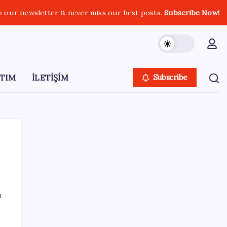
o our newsletter & never miss our best posts.
Subscribe Now!
TIM
İLETİŞİM
Subscribe
SON YAZILAR
ı
Porsche yöneticisinden Volkswagen’e
maliyetleri hızla düşürme çağrısı