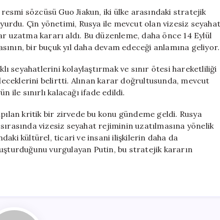
Seyahat
 resmi sözcüsü Guo Jiakun, iki ülke arasındaki stratejik
Anlaşması
uyurdu. Çin yönetimi, Rusya ile mevcut olan vizesiz seyaha
Bir
ar uzatma kararı aldı. Bu düzenleme, daha önce 14 Eylül
Yıl
sının, bir buçuk yıl daha devam edeceği anlamına geliyor.
Daha
Uzatıldı
lı seyahatlerini kolaylaştırmak ve sınır ötesi hareketliliği
için
ceklerini belirtti. Alınan karar doğrultusunda, mevcut
 ile sınırlı kalacağı ifade edildi.
apılan kritik bir zirvede bu konu gündeme geldi. Rusya
sırasında vizesiz seyahat rejiminin uzatılmasına yönelik
ki kültürel, ticari ve insani ilişkilerin daha da
luşturduğunu vurgulayan Putin, bu stratejik kararın