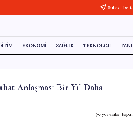
Subscribe t
ĞİTİM
EKONOMİ
SAĞLIK
TEKNOLOJİ
TANI
yahat Anlaşması Bir Yıl Daha
İki
yorumlar kapal
Ülke
Arasındaki
Vizesiz