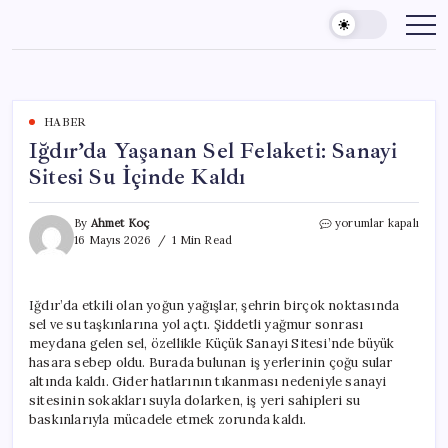
Skip
to
content
HABER
Iğdır’da Yaşanan Sel Felaketi: Sanayi
Sitesi Su İçinde Kaldı
Iğdır’da
By
Ahmet Koç
yorumlar kapalı
Yaşanan
16 Mayıs 2026
1 Min Read
Sel
Felaketi:
Sanayi
Iğdır’da etkili olan yoğun yağışlar, şehrin birçok noktasında
Sitesi
sel ve su taşkınlarına yol açtı. Şiddetli yağmur sonrası
Su
İçinde
meydana gelen sel, özellikle Küçük Sanayi Sitesi’nde büyük
Kaldı
hasara sebep oldu. Burada bulunan iş yerlerinin çoğu sular
için
altında kaldı. Gider hatlarının tıkanması nedeniyle sanayi
sitesinin sokakları suyla dolarken, iş yeri sahipleri su
baskınlarıyla mücadele etmek zorunda kaldı.