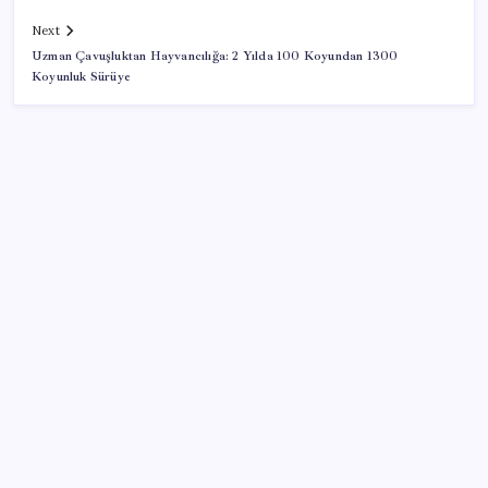
Next
Uzman Çavuşluktan Hayvancılığa: 2 Yılda 100 Koyundan 1300
Koyunluk Sürüye
SON YAZILAR
Artık çalışan primi tazminata yansıyacak
Porsche yöneticisinden Volkswagen’e maliyetleri
hızla düşürme çağrısı
Bakan Kurum: Bu işler ahbap çavuş ilişkisiyle
yürümez