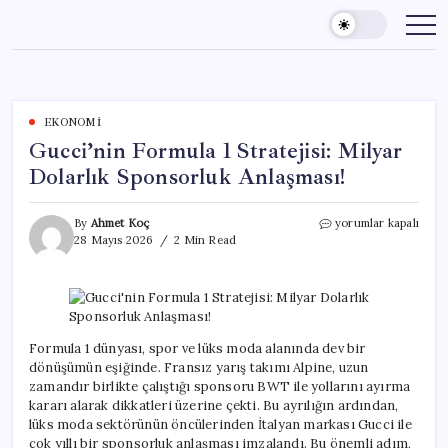
Skip
to
content
EKONOMI
Gucci’nin Formula 1 Stratejisi: Milyar
Dolarlık Sponsorluk Anlaşması!
Gucci’nin
By
Ahmet Koç
yorumlar kapalı
Formula
28 Mayıs 2026
2 Min Read
1
Stratejisi:
Milyar
Dolarlık
Sponsorluk
Anlaşması!
Formula 1 dünyası, spor ve lüks moda alanında dev bir
için
dönüşümün eşiğinde. Fransız yarış takımı Alpine, uzun
zamandır birlikte çalıştığı sponsoru BWT ile yollarını ayırma
kararı alarak dikkatleri üzerine çekti. Bu ayrılığın ardından,
lüks moda sektörünün öncülerinden İtalyan markası Gucci ile
çok yıllı bir sponsorluk anlaşması imzalandı. Bu önemli adım,