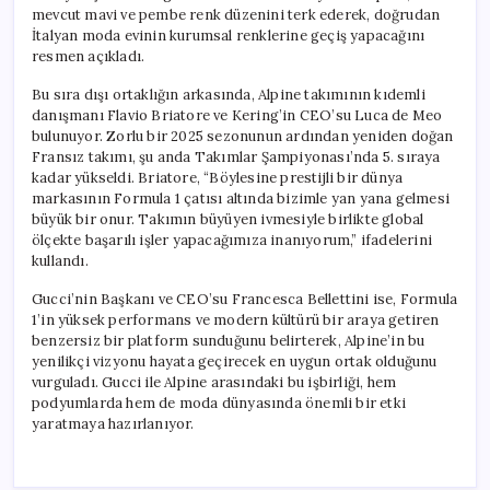
mevcut mavi ve pembe renk düzenini terk ederek, doğrudan
İtalyan moda evinin kurumsal renklerine geçiş yapacağını
resmen açıkladı.
Bu sıra dışı ortaklığın arkasında, Alpine takımının kıdemli
danışmanı Flavio Briatore ve Kering’in CEO’su Luca de Meo
bulunuyor. Zorlu bir 2025 sezonunun ardından yeniden doğan
Fransız takımı, şu anda Takımlar Şampiyonası’nda 5. sıraya
kadar yükseldi. Briatore, “Böylesine prestijli bir dünya
markasının Formula 1 çatısı altında bizimle yan yana gelmesi
büyük bir onur. Takımın büyüyen ivmesiyle birlikte global
ölçekte başarılı işler yapacağımıza inanıyorum,” ifadelerini
kullandı.
Gucci’nin Başkanı ve CEO’su Francesca Bellettini ise, Formula
1’in yüksek performans ve modern kültürü bir araya getiren
benzersiz bir platform sunduğunu belirterek, Alpine’in bu
yenilikçi vizyonu hayata geçirecek en uygun ortak olduğunu
vurguladı. Gucci ile Alpine arasındaki bu işbirliği, hem
podyumlarda hem de moda dünyasında önemli bir etki
yaratmaya hazırlanıyor.