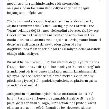
motor sporları tarihinde sadece bir sponsorluk
anlaşmasından fazlasını ifade ediyor ve yeni bir çağın
başlangıcını müjdeliyor.
2027 sezonunda resmen başlayacak olan bu dev ortaklık,
Alpine takımının adını “Gucci Racing Alpine Formula One
Team” şeklinde değiştirmesiyle kendini gösterecek. Böylece
Gucci, Formula 1 tarihinin ana isim sponsoru olan ilk lüks
moda markası unvanını kazanmış olacak. Anlaşmanın finansal
detayları gizli tutulsa da, sektörden gelen bilgiler
doğrultusunda yıllık değerinin 50 ila 60 milyon dolar arasında
olduğu iddia ediliyor.
Bu ortaklık, yalnızca bir logo kullanımını değil, aynı zamanda
lüks, performans ve disiplini harmanlayan “Gucci Racing” adı
altında yeni bir iş ve deneyim platformunun kurulmasını da
içeriyor. Gelecek sezondan itibaren mekanik ekiplerin ve
pilotların giyeceği tüm padok kıyafetleri, bu platform çatısı
altında tasarlanacak.
Anlaşmanın duyurulmasıyla birlikte, markanın ikonik “G”
harfini taşıyan yeni logosu da tanıtıldı. Siyah ve altın renk
paletiyle tasarlanan bu logo, 2027 sezonunda piste çıkacak
olan yarış aracının görünümünü de belirleyecek. Alpine,